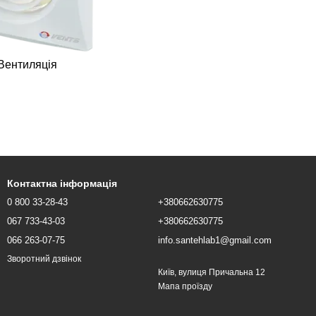
Вентиляція
Контактна інформація
0 800 33-28-43
+380662630775
067 733-43-03
+380662630775
066 263-07-75
info.santehlab1@gmail.com
Зворотний дзвінок
Київ, вулиця Причальна 12
Мапа проїзду