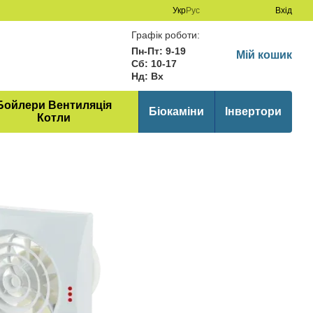
Укр
Рус
Вхід
Графік роботи:
Пн-Пт: 9-19
Мій кошик
Сб: 10-17
Нд: Вх
Бойлери Вентиляція
Біокаміни
Інвертори
Котли