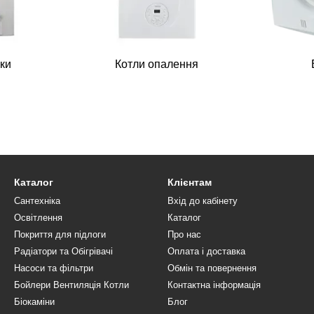
нки
Котли опалення
Каталог
Клієнтам
Сантехніка
Вхід до кабінету
Освітлення
Каталог
Покриття для підлоги
Про нас
Радіатори та Обігрівачі
Оплата і доставка
Насоси та фільтри
Обмін та повернення
Бойлери Вентиляція Котли
Контактна інформація
Біокаміни
Блог