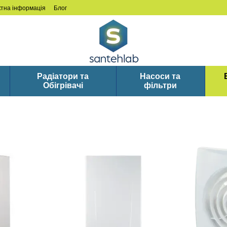
ктна інформація
Блог
Радіатори та
Насоси та
Обігрівачі
фільтри