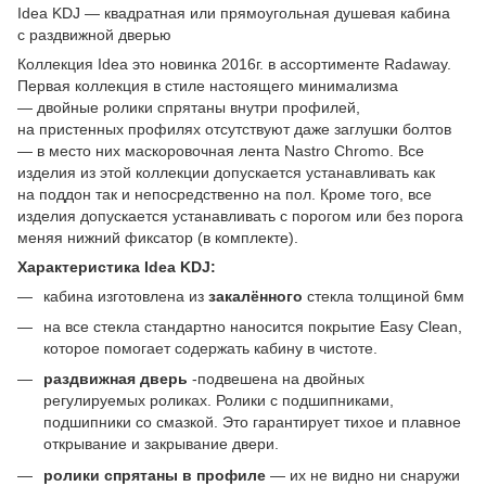
Idea KDJ — квадратная или прямоугольная душевая кабина
с раздвижной дверью
Коллекция Idea это новинка 2016г. в ассортименте Radaway.
Первая коллекция в стиле настоящего минимализма
— двойные ролики спрятаны внутри профилей,
на пристенных профилях отсутствуют даже заглушки болтов
— в место них маскоровочная лента Nastro Chromo. Все
изделия из этой коллекции допускается устанавливать как
на поддон так и непосредственно на пол. Кроме того, все
изделия допускается устанавливать с порогом или без порога
меняя нижний фиксатор (в комплекте).
Характеристика Idea KDJ:
кабина изготовлена из
закалённого
стекла толщиной 6мм
на все стекла стандартно наносится покрытие Easy Clean,
которое помогает содержать кабину в чистоте.
раздвижная дверь
-подвешена на двойных
регулируемых роликах. Ролики с подшипниками,
подшипники со смазкой. Это гарантирует тихое и плавное
открывание и закрывание двери.
ролики спрятаны в профиле
— их не видно ни снаружи