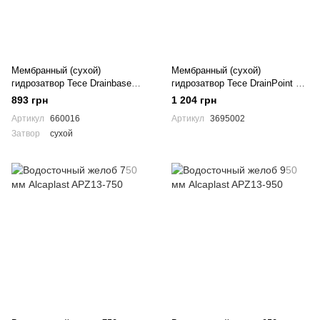
Мембранный (сухой)
Мембранный (сухой)
гидрозатвор Tece Drainbase
гидрозатвор Tece DrainPoint S
660016
низкий 3695002
893 грн
1 204 грн
Артикул
660016
Артикул
3695002
Затвор
сухой