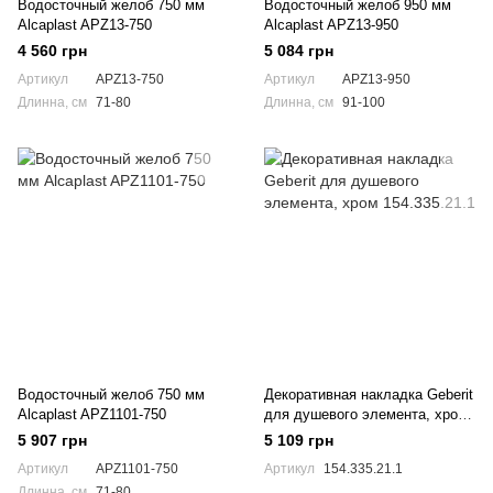
Водосточный желоб 750 мм
Водосточный желоб 950 мм
Alcaplast APZ13-750
Alcaplast APZ13-950
4 560 грн
5 084 грн
Артикул
APZ13-750
Артикул
APZ13-950
Длинна, см
71-80
Длинна, см
91-100
Водосточный желоб 750 мм
Декоративная накладка Geberit
Alcaplast APZ1101-750
для душевого элемента, хром
154.335.21.1
5 907 грн
5 109 грн
Артикул
APZ1101-750
Артикул
154.335.21.1
Длинна, см
71-80