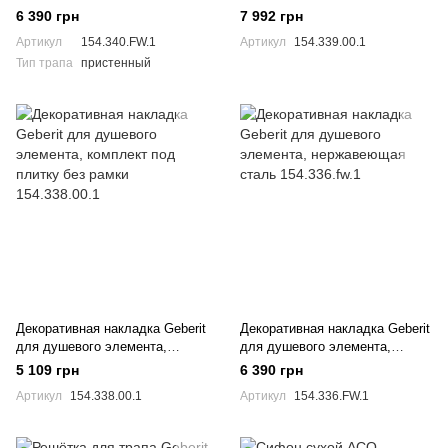
154.340.FW.1
комплект под плитку с рамкой
6 390 грн
7 992 грн
154.339.00.1
Артикул
154.340.FW.1
Артикул
154.339.00.1
Тип трапа
пристенный
Декоративная накладка Geberit
Декоративная накладка Geberit
для душевого элемента,
для душевого элемента,
комплект под плитку без рамки
нержавеющая сталь
5 109 грн
6 390 грн
154.338.00.1
154.336.fw.1
Артикул
154.338.00.1
Артикул
154.336.FW.1