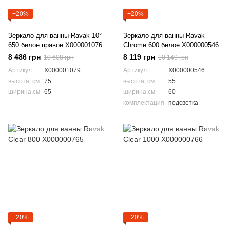
−20%
−20%
Зеркало для ванны Ravak 10°
Зеркало для ванны Ravak
650 белое правое X000001076
Chrome 600 белое X000000546
8 486 грн
8 119 грн
10 608 грн
10 149 грн
Артикул
X000001079
Артикул
X000000546
высота, см
75
высота, см
55
ширина,см
65
ширина,см
60
комплектация
подсветка
−20%
−20%