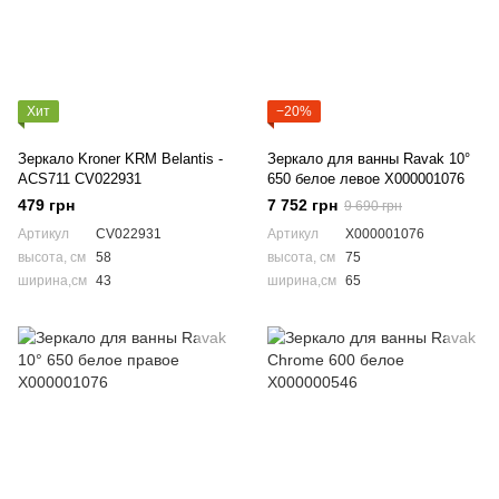
Хит
−20%
Зеркало Kroner KRM Belantis -
Зеркало для ванны Ravak 10°
ACS711 CV022931
650 белое левое X000001076
479 грн
7 752 грн
9 690 грн
Артикул
CV022931
Артикул
X000001076
высота, см
58
высота, см
75
ширина,см
43
ширина,см
65