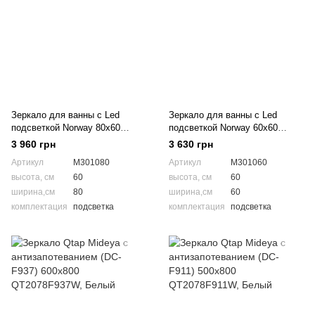
Зеркало для ванны с Led
Зеркало для ванны с Led
подсветкой Norway 80x60
подсветкой Norway 60x60
M301080
M301060
3 960 грн
3 630 грн
Артикул
M301080
Артикул
M301060
высота, см
60
высота, см
60
ширина,см
80
ширина,см
60
комплектация
подсветка
комплектация
подсветка