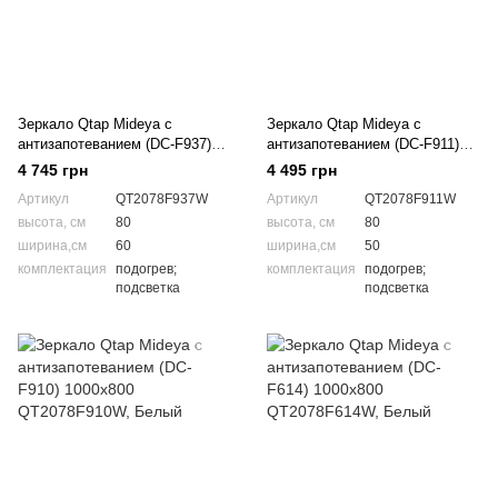
Зеркало Qtap Mideya с
Зеркало Qtap Mideya с
антизапотеванием (DC-F937)
антизапотеванием (DC-F911)
600х800 QT2078F937W
500х800 QT2078F911W
4 745 грн
4 495 грн
Артикул
QT2078F937W
Артикул
QT2078F911W
высота, см
80
высота, см
80
ширина,см
60
ширина,см
50
комплектация
подогрев;
комплектация
подогрев;
подсветка
подсветка