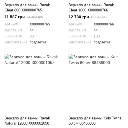
Зеркало для ванны Ravak
Зеркало для ванны Ravak
Clear 800 X000000765
Clear 1000 X000000766
11 587 грн
12 730 грн
14 484 грн
15 912 грн
Артикул
X000000765
Артикул
X000000766
высота, см
44
высота, см
44
ширина,см
80
ширина,см
100
комплектация
подсветка
комплектация
подсветка
Зеркало для ванны Ravak
Зеркало для ванны Kolo Twins
Natural 12000 X000001058
60 см 88458000