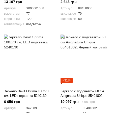
13 107 грн
2 643 грн
Артикул
X000001058
Артикул
88458000
высота, см
77
высота, см
70
ширина,см
120
ширина,см
60
комплектация
подсветка
−31%
Зеркало Devit Optima 100x70
Зеркало с подсветкой 60 см
см, LED подсветка 5240130
Asignatura Unique 85401802
6 650 грн
10 097 грн
14 689 грн
Артикул
342589
Артикул
85401802