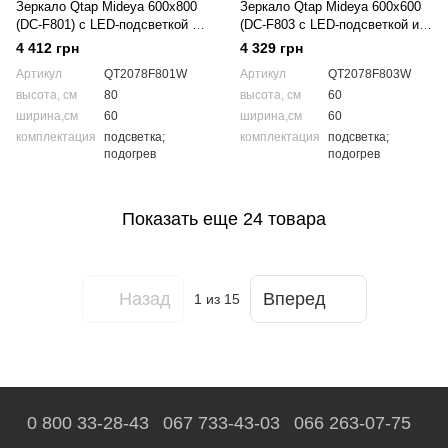
Зеркало Qtap Mideya 600х800
Зеркало Qtap Mideya 600х600
(DC-F801) с LED-подсветкой и
(DC-F803 с LED-подсветкой и
антизапотеванием
антизапотеванием)
4 412 грн
4 329 грн
QT2078F801W
QT2078F803W
Артикул
QT2078F801W
Артикул
QT2078F803W
высота, см
80
высота, см
60
ширина,см
60
ширина,см
60
комплектация
подсветка;
комплектация
подсветка;
подогрев
подогрев
Показать еще 24 товара
Назад
Вперед
1
из 15
0 800 33-28-43
067 733-43-03
066 263-07-75