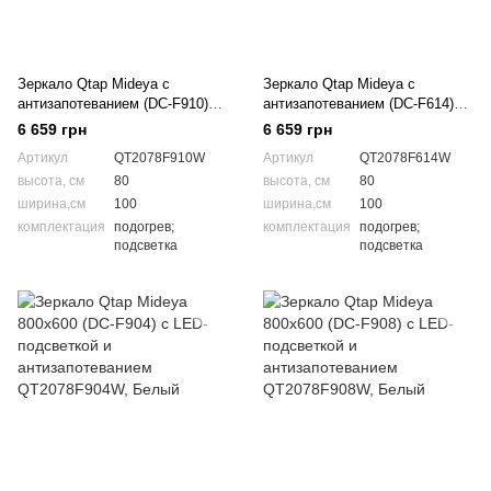
Зеркало Qtap Mideya с
Зеркало Qtap Mideya с
антизапотеванием (DC-F910)
антизапотеванием (DC-F614)
1000х800 QT2078F910W
1000x800 QT2078F614W
6 659 грн
6 659 грн
Артикул
QT2078F910W
Артикул
QT2078F614W
высота, см
80
высота, см
80
ширина,см
100
ширина,см
100
комплектация
подогрев;
комплектация
подогрев;
подсветка
подсветка