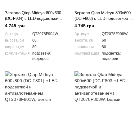
Зеркало Qtap Mideya 800х600
Зеркало Qtap Mideya 800х600
(DC-F904) с LED-подсветкой и
(DC-F908) с LED-подсветкой и
антизапотеванием
антизапотеванием
4 745 грн
4 745 грн
QT2078F904W
QT2078F908W
Артикул
QT2078F904W
Артикул
QT2078F908W
высота, см
60
высота, см
60
ширина,см
80
ширина,см
80
комплектация
подсветка;
комплектация
подсветка;
подогрев
подогрев