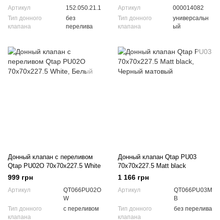
Артикул
152.050.21.1
Артикул
000014082
Тип донного
без
Тип донного
универсальн
клапана
перелива
клапана
ый
Донный клапан с переливом
Донный клапан Qtap PU03
Qtap PU02O 70х70х227.5 White
70х70х227.5 Matt black
999 грн
1 166 грн
Артикул
QT066PU02O
Артикул
QT066PU03M
W
B
Тип донного
с переливом
Тип донного
без перелива
клапана
клапана