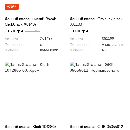
−20%
Донный клапан низкий Ravak
Донный клапан Grb click-clack
ClickClack X01437
081100
1 020 грн
1 000 грн
1 275 грн
Артикул
X01437
Артикул
081100
Тип донного
с
Тип донного
универсальн
клапана
переливом
клапана
ый
Донный клапан Kludi 1042805-
Донный клапан GRB 05055012