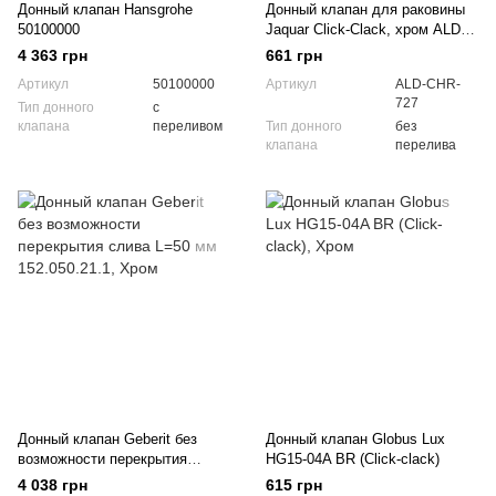
Донный клапан Hansgrohe
Донный клапан для раковины
50100000
Jaquar Click-Clack, хром ALD-
CHR-727
4 363 грн
661 грн
Артикул
50100000
Артикул
ALD-CHR-
727
Тип донного
с
клапана
переливом
Тип донного
без
клапана
перелива
Донный клапан Geberit без
Донный клапан Globus Lux
возможности перекрытия
HG15-04A BR (Click-clack)
слива L=50 мм 152.050.21.1
4 038 грн
615 грн