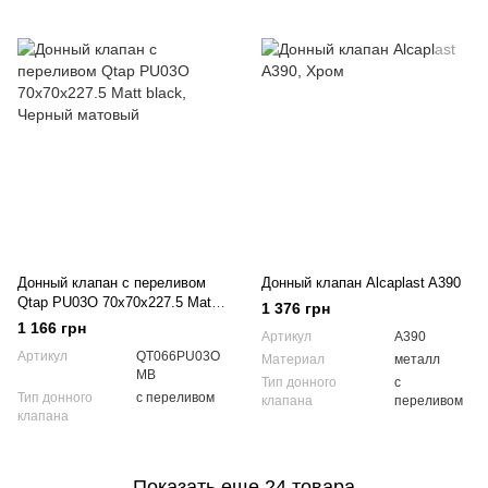
Донный клапан с переливом
Донный клапан Alcaplast A390
Qtap PU03O 70х70х227.5 Matt
1 376 грн
black
1 166 грн
Артикул
A390
Артикул
QT066PU03O
Материал
металл
MB
Тип донного
с
Тип донного
с переливом
клапана
переливом
клапана
Показать еще 24 товара