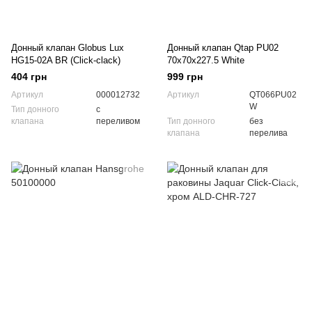
Донный клапан Globus Lux
Донный клапан Qtap PU02
HG15-02A BR (Click-clack)
70х70х227.5 White
404 грн
999 грн
Артикул
000012732
Артикул
QT066PU02
W
Тип донного
с
клапана
переливом
Тип донного
без
клапана
перелива