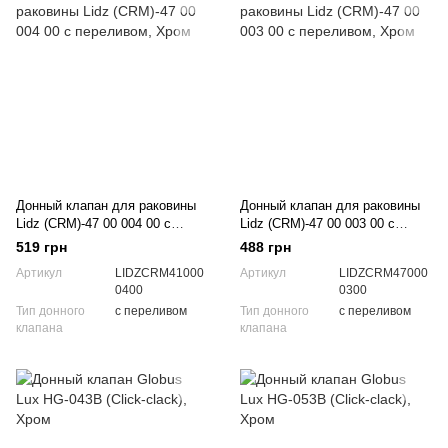
Донный клапан для раковины
Донный клапан для раковины
Lidz (CRM)-47 00 004 00 с
Lidz (CRM)-47 00 003 00 с
переливом
переливом
519 грн
488 грн
Артикул
LIDZCRM41000
Артикул
LIDZCRM47000
0400
0300
Тип донного
с переливом
Тип донного
с переливом
клапана
клапана