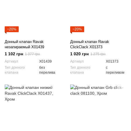
−20%
−20%
Донный клапан Ravak
Донный клапан Ravak
незапираемый X01439
ClickClack X01373
1 102 грн
1 020 грн
1 377 грн
1 275 грн
Артикул
X01439
Артикул
X01373
Тип донного
без
Тип донного
с
клапана
перелива
клапана
переливом