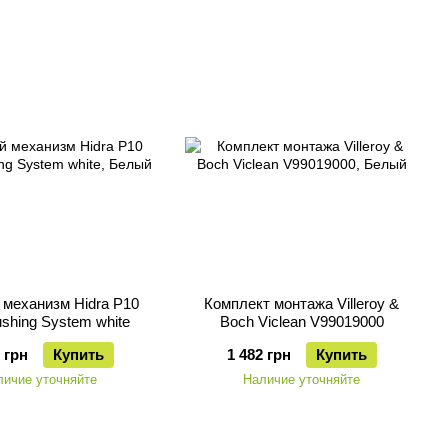
 механизм Hidra P10
Комплект монтажа Villeroy &
ushing System white
Boch Viclean V99019000
 грн
Купить
1 482 грн
Купить
личие уточняйте
Наличие уточняйте