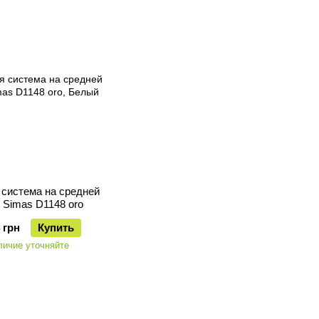
система на средней
 Simas D1148 oro
 грн
Купить
личие уточняйте