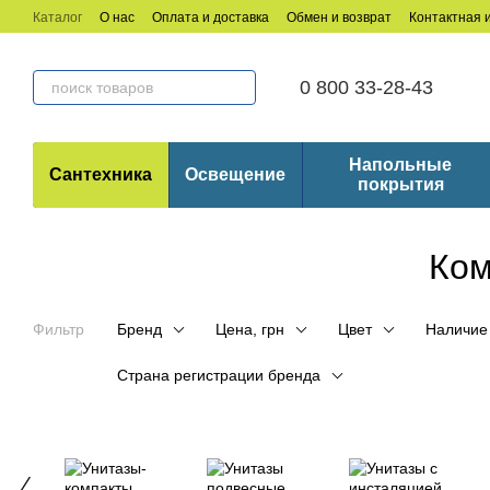
Перейти к основному контенту
Каталог
О нас
Оплата и доставка
Обмен и возврат
Контактная
0 800 33-28-43
Напольные
Сантехника
Освещение
покрытия
Ком
Фильтр
Бренд
Цена, грн
Цвет
Наличие
Страна регистрации бренда