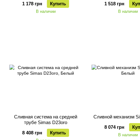
1 178 грн
Купить
1 518 грн
Ку
В наличии
В наличии
Сливная система на средней
Сливной механизм S
трубе Simas D23oro
8 074 грн
Ку
8 408 грн
Купить
В наличии