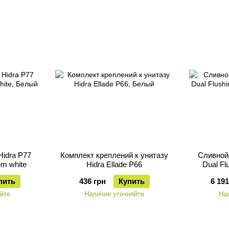
idra P77
Комплект креплений к унитазу
Сливной
em white
Hidra Ellade P66
Dual Fl
пить
436 грн
Купить
6 191
йте
Наличие уточняйте
На