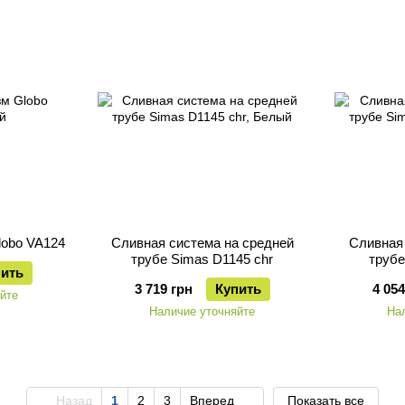
lobo VA124
Сливная система на средней
Сливная 
трубе Simas D1145 chr
трубе
пить
3 719 грн
Купить
4 054
йте
Наличие уточняйте
На
Назад
1
2
3
Вперед
Показать все