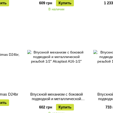
пить
609 грн
Купить
1 233
В наличии
imas D24br
Впускной механизм с боковой
Впускной
подводкой и металлической
подводк
пить
резьбой 1/2" Alcaplast A16-1/2"
резьбой 1
602 грн
Купить
733 