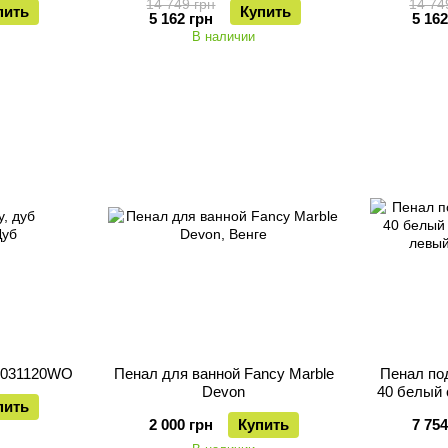
14 749 грн
14 74
пить
Купить
5 162 грн
5 162
В наличии
 0031120WO
Пенал для ванной Fancy Marble
Пенал по
Devon
40 белый 
пить
л
2 000 грн
Купить
7 754