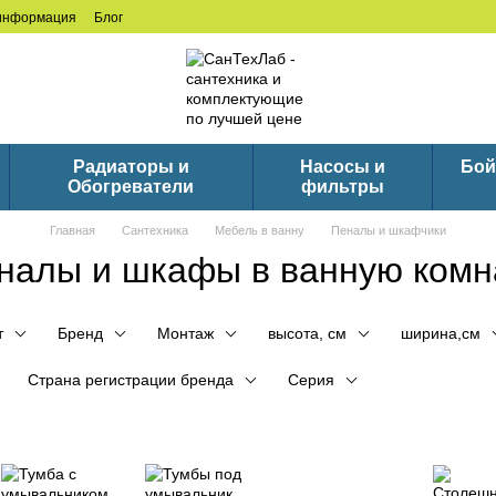
 информация
Блог
Радиаторы и
Насосы и
Бой
Обогреватели
фильтры
Главная
Сантехника
Мебель в ванну
Пеналы и шкафчики
налы и шкафы в ванную комн
т
Бренд
Монтаж
высота, см
ширина,см
Страна регистрации бренда
Серия