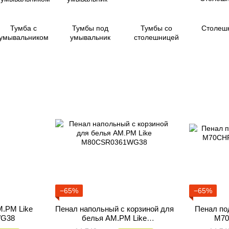
Тумба с
Тумбы под
Тумбы со
Столеш
умывальником
умывальник
столешницей
−65%
−65%
M.PM Like
Пенал напольный с корзиной для
Пенал по
WG38
белья AM.PM Like
M70
M80CSR0361WG38