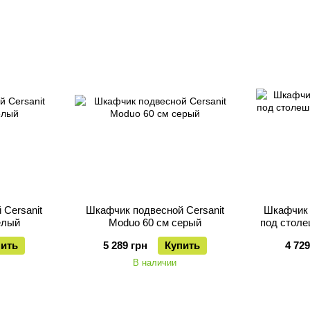
Cersanit
Шкафчик подвесной Cersanit
Шкафчик 
елый
Moduo 60 см серый
под столе
пить
5 289 грн
Купить
4 729
В наличии