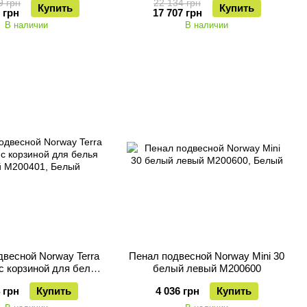
9 грн
22 134 грн
Купить
Купить
 грн
17 707 грн
В наличии
В наличии
двесной Norway Terra
Пенал подвесной Norway Mini 30
с корзиной для белья
белый левый M200600
евый M200401
 грн
Купить
4 036 грн
Купить