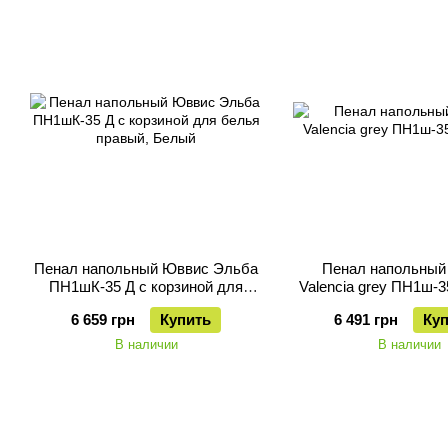
Пенал напольный Юввис Эльба
Пенал напольный
ПН1шК-35 Д с корзиной для
Valencia grey ПН1ш-3
белья правый
6 659 грн
Купить
6 491 грн
Ку
В наличии
В наличии