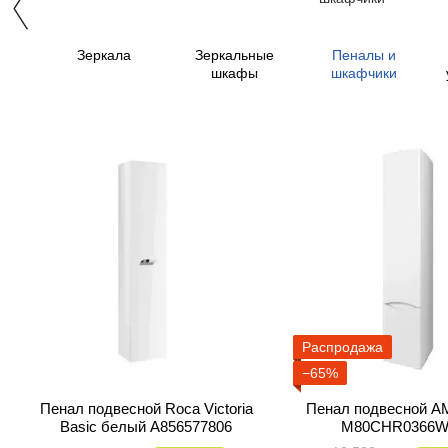
Зеркала
Зеркальные
Пеналы и
шкафы
шкафчики
Распродажа
−65%
Пенал подвесной Roca Victoria
Пенал подвесной A
Basic белый A856577806
M80CHR0366