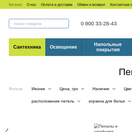
Перейти к основному контенту
Каталог
О нас
Оплата и доставка
Обмен и возврат
Контактная
0 800 33-28-43
Напольные
Сантехника
Освещение
покрытия
Пе
Фильтр
Иконки
Цена, грн
Наличие
Цве
расположение петель
корзина для белья