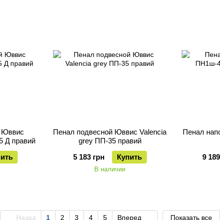
 Юввис
Пенал подвесной Юввис Valencia
Пенал нап
5 Д правий
grey ПП-35 правий
пить
5 183 грн
Купить
9 189
В наличии
Назад
1
2
3
4
5
Вперед
Показать все