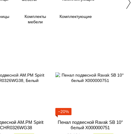
ницы
Комплекты
Комплектующие
мебели
−20%
двесной AM.PM Spirit
Пенал подвесной Ravak SB 10°
CHR0326WG38
белый X000000751