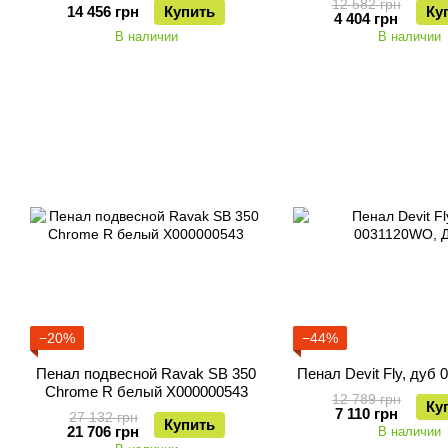
12 582 грн
14 456 грн
Купить
Ку
4 404 грн
В наличии
В наличии
−20%
−44%
Пенал подвесной Ravak SB 350
Пенал Devit Fly, дуб
Chrome R белый X000000543
12 789 грн
Ку
7 110 грн
27 132 грн
Купить
21 706 грн
В наличии