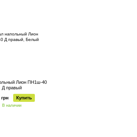
ольный Лион ПН1ш-40
Д правый
 грн
Купить
В наличии