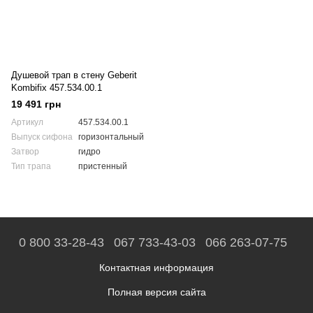
Душевой трап в стену Geberit
Kombifix 457.534.00.1
19 491 грн
Артикул
457.534.00.1
Выпуск сифона
горизонтальный
Затвор
гидро
Тип трапа
пристенный
0 800 33-28-43
067 733-43-03
066 263-07-75
Контактная информация
Полная версия сайта