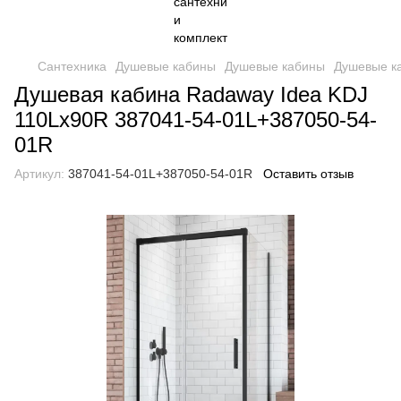
Сантехника
Душевые кабины
Душевые кабины
Душевые к
Душевая кабина Radaway Idea KDJ
110Lx90R 387041-54-01L+387050-54-
01R
Артикул:
387041-54-01L+387050-54-01R
Оставить отзыв