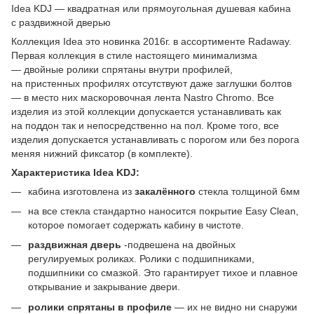
Idea KDJ — квадратная или прямоугольная душевая кабина
с раздвижной дверью
Коллекция Idea это новинка 2016г. в ассортименте Radaway.
Первая коллекция в стиле настоящего минимализма
— двойные ролики спрятаны внутри профилей,
на пристенных профилях отсутствуют даже заглушки болтов
— в место них маскоровочная лента Nastro Chromo. Все
изделия из этой коллекции допускается устанавливать как
на поддон так и непосредственно на пол. Кроме того, все
изделия допускается устанавливать с порогом или без порога
меняя нижний фиксатор (в комплекте).
Характеристика Idea KDJ:
кабина изготовлена из
закалённого
стекла толщиной 6мм
на все стекла стандартно наносится покрытие Easy Clean,
которое помогает содержать кабину в чистоте.
раздвижная дверь
-подвешена на двойных
регулируемых роликах. Ролики с подшипниками,
подшипники со смазкой. Это гарантирует тихое и плавное
открывание и закрывание двери.
ролики спрятаны в профиле
— их не видно ни снаружи