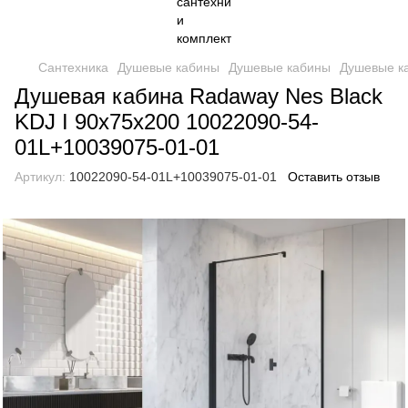
Сантехника
Душевые кабины
Душевые кабины
Душевые к
Душевая кабина Radaway Nes Black
KDJ I 90x75x200 10022090-54-
01L+10039075-01-01
Артикул:
10022090-54-01L+10039075-01-01
Оставить отзыв