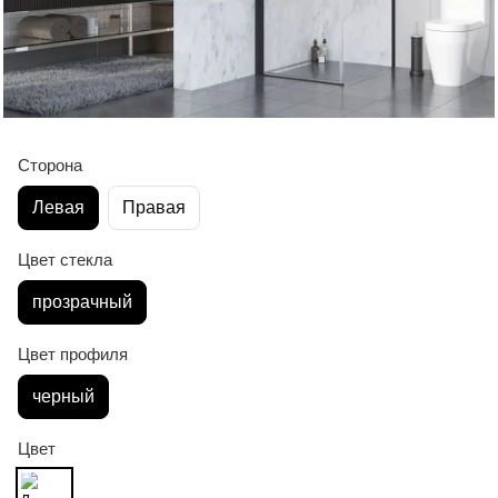
Сторона
Левая
Правая
Цвет стекла
прозрачный
Цвет профиля
черный
Цвет