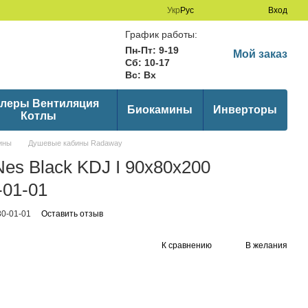
Укр
Рус
Вход
График работы:
Пн-Пт: 9-19
Мой заказ
Сб: 10-17
Вс: Вх
леры Вентиляция
Биокамины
Инверторы
Котлы
ины
Душевые кабины Radaway
s Black KDJ I 90x80x200
-01-01
0-01-01
Оставить отзыв
К сравнению
В желания