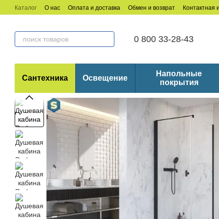
Перейти к основному контенту
Каталог
О нас
Оплата и доставка
Обмен и возврат
Контактная
0 800 33-28-43
Напольные
Сантехника
Освещение
покрытия