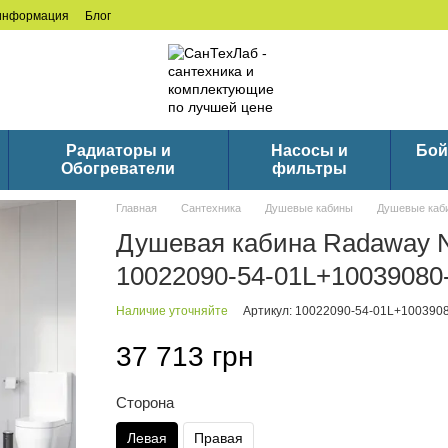
 информация
Блог
Радиаторы и
Насосы и
Бой
Обогреватели
фильтры
Главная
Сантехника
Душевые кабины
Душевые каб
Душевая кабина Radaway Ne
10022090-54-01L+10039080
Наличие уточняйте
Артикул: 10022090-54-01L+1003908
37 713 грн
Сторона
Левая
Правая