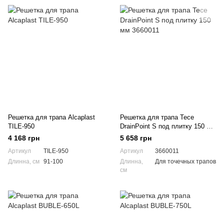
Решетка для трапа Alcaplast
Решетка для трапа Tece
TILE-950
DrainPoint S под плитку 150 мм
3660011
4 168 грн
5 658 грн
Артикул
TILE-950
Артикул
3660011
Длинна, см
91-100
Длинна,
Для точечных трапов
см