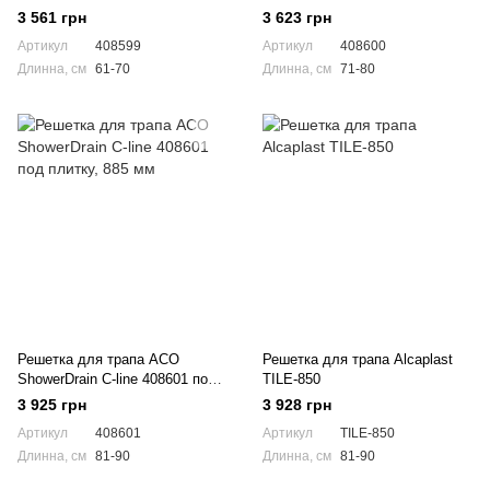
плитку, 685 мм
плитку, 785 мм
3 561 грн
3 623 грн
Артикул
408599
Артикул
408600
Длинна, см
61-70
Длинна, см
71-80
Решетка для трапа ACO
Решетка для трапа Alcaplast
ShowerDrain C-line 408601 под
TILE-850
плитку, 885 мм
3 925 грн
3 928 грн
Артикул
408601
Артикул
TILE-850
Длинна, см
81-90
Длинна, см
81-90