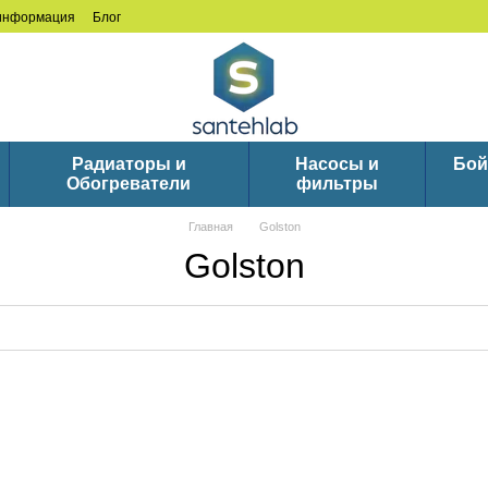
 информация
Блог
Радиаторы и
Насосы и
Бой
Обогреватели
фильтры
Главная
Golston
Golston