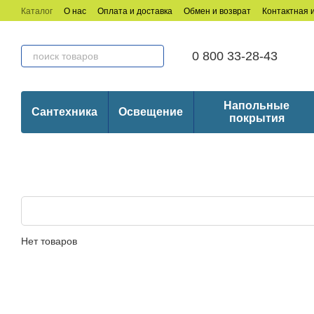
Перейти к основному контенту
Каталог
О нас
Оплата и доставка
Обмен и возврат
Контактная
0 800 33-28-43
Напольные
Сантехника
Освещение
покрытия
Нет товаров