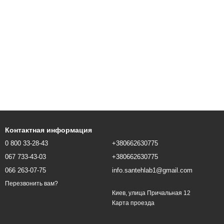
Контактная информация
0 800 33-28-43
+380662630775
067 733-43-03
+380662630775
066 263-07-75
info.santehlab1@gmail.com
Перезвонить вам?
Киев, улица Причальная 12
Карта проезда