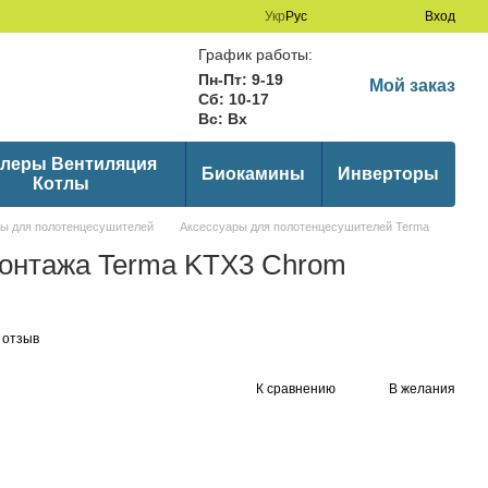
Укр
Рус
Вход
График работы:
Пн-Пт: 9-19
Мой заказ
Сб: 10-17
Вс: Вх
леры Вентиляция
Биокамины
Инверторы
Котлы
ы для полотенцесушителей
Аксессуары для полотенцесушителей Terma
монтажа Terma KTX3 Chrom
 отзыв
К сравнению
В желания