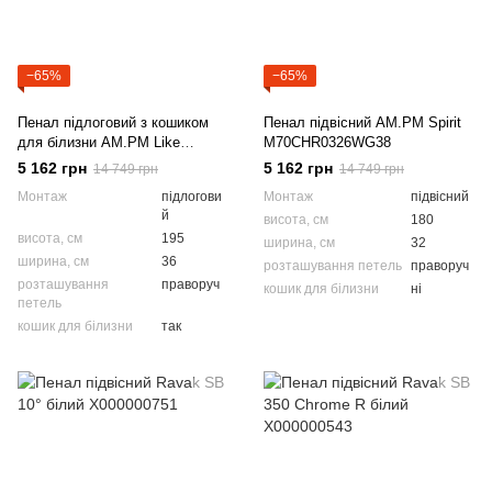
−65%
−65%
Пенал підлоговий з кошиком
Пенал підвісний AM.PM Spirit
для білизни AM.PM Like
M70CHR0326WG38
M80CSR0361WG38
5 162 грн
5 162 грн
14 749 грн
14 749 грн
Монтаж
підлогови
Монтаж
підвісний
й
висота, см
180
висота, см
195
ширина, см
32
ширина, см
36
розташування петель
праворуч
розташування
праворуч
кошик для білизни
ні
петель
кошик для білизни
так