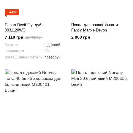
−44%
Пенал Devit Fly, дуб
Пенал для ванної кімнати
0031120WO
Fancy Marble Devon
7 110 грн
2 000 грн
12 789 грн
Монтаж
підвісний
ширина, см
30
розташування петель
праворуч