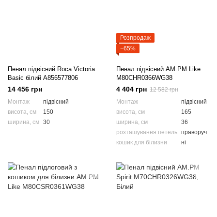
Розпродаж
−65%
Пенал підвісний Roca Victoria
Пенал підвісний AM.PM Like
Basic білий A856577806
M80CHR0366WG38
14 456 грн
4 404 грн
12 582 грн
Монтаж
підвісний
Монтаж
підвісний
висота, см
150
висота, см
165
ширина, см
30
ширина, см
36
розташування петель
праворуч
кошик для білизни
ні