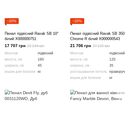
−20%
−20%
Пенал підвісний Ravak SB 10°
Пенал підвісний Ravak SB 350
білий X000000751
Chrome R білий X000000543
17 707 грн
21 706 грн
22 134 грн
27 132 грн
Монтаж
підвісний
Монтаж
підвісний
висота, см
160
висота, см
120
ширина, см
45
ширина, см
35
кошик для білизни
ні
розташування петель
праворуч
кошик для білизни
ні