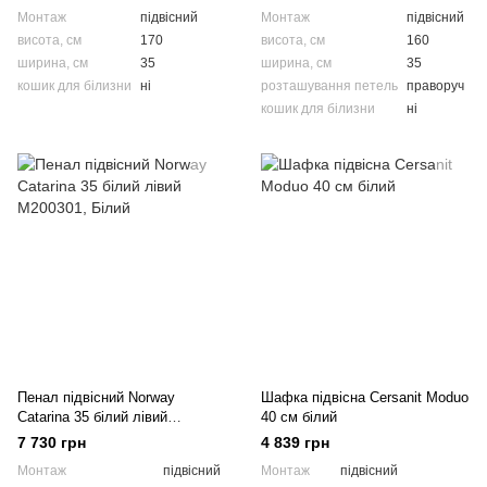
Монтаж
підвісний
Монтаж
підвісний
висота, см
170
висота, см
160
ширина, см
35
ширина, см
35
кошик для білизни
ні
розташування петель
праворуч
кошик для білизни
ні
Пенал підвісний Norway
Шафка підвісна Cersanit Moduo
Catarina 35 білий лівий
40 см білий
M200301
7 730 грн
4 839 грн
Монтаж
підвісний
Монтаж
підвісний