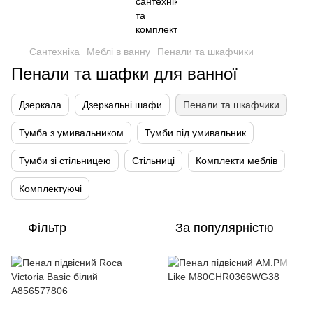
Сантехніка
Меблі в ванну
Пенали та шкафчики
Пенали та шафки для ванної
Дзеркала
Дзеркальні шафи
Пенали та шкафчики
Тумба з умивальником
Тумби під умивальник
Тумби зі стільницею
Стільниці
Комплекти меблів
Комплектуючі
Фільтр
За популярністю