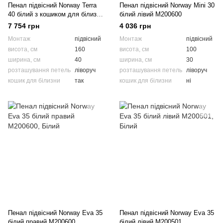
Пенал підвісний Norway Terra
Пенал підвісний Norway Mini 30
40 білий з кошиком для білизни
білий лівий M200600
лівий M200401
7 754 грн
4 036 грн
Монтаж
підвісний
Монтаж
підвісний
висота, см
160
висота, см
100
ширина, см
40
ширина, см
30
розташування петель
ліворуч
розташування петель
ліворуч
кошик для білизни
так
кошик для білизни
ні
Пенал підвісний Norway Eva 35
Пенал підвісний Norway Eva 35
білий правий M200600
білий лівий M200501