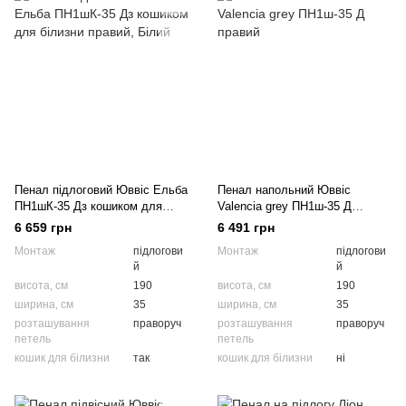
Пенал підлоговий Юввіс Ельба
Пенал напольний Юввіс
ПН1шК-35 Дз кошиком для
Valencia grey ПН1ш-35 Д
білизни правий
правий
6 659 грн
6 491 грн
Монтаж
підлогови
Монтаж
підлогови
й
й
висота, см
190
висота, см
190
ширина, см
35
ширина, см
35
розташування
праворуч
розташування
праворуч
петель
петель
кошик для білизни
так
кошик для білизни
ні