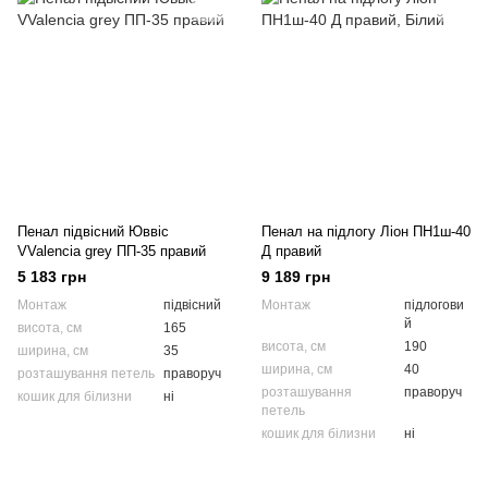
Пенал підвісний Юввіс
Пенал на підлогу Ліон ПН1ш-40
VValencia grey ПП-35 правий
Д правий
5 183 грн
9 189 грн
Монтаж
підвісний
Монтаж
підлогови
й
висота, см
165
висота, см
190
ширина, см
35
ширина, см
40
розташування петель
праворуч
розташування
праворуч
кошик для білизни
ні
петель
кошик для білизни
ні