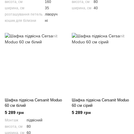
висота, см
160
висота, см
80
ширина, см
35
ширина, см
40
розташування петель
ліворуч
кошик для білизни
ні
Шафка підвісна Cersanit Moduo
Шафка підвісна Cersanit Moduo
60 см білий
60 см сірий
5 289 грн
5 289 грн
Монтаж
підвісний
висота, см
80
ширина, см
60