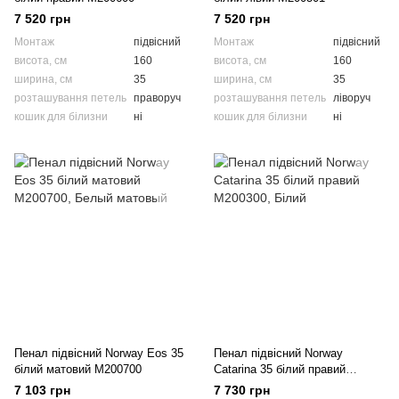
7 520 грн
7 520 грн
Монтаж
підвісний
Монтаж
підвісний
висота, см
160
висота, см
160
ширина, см
35
ширина, см
35
розташування петель
праворуч
розташування петель
ліворуч
кошик для білизни
ні
кошик для білизни
ні
Пенал підвісний Norway Eos 35
Пенал підвісний Norway
білий матовий M200700
Catarina 35 білий правий
M200300
7 103 грн
7 730 грн