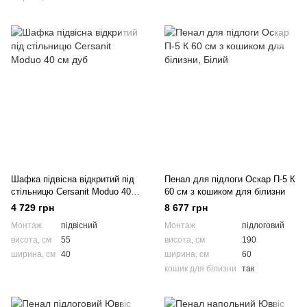
Шафка підвісна відкритий під
Пенал для підлоги Оскар П-5 К
стільницю Cersanit Moduo 40
60 см з кошиком для білизни
см дуб
4 729 грн
8 677 грн
Монтаж
підвісний
Монтаж
підлоговий
висота, см
55
висота, см
190
ширина, см
40
ширина, см
60
кошик для білизни
так