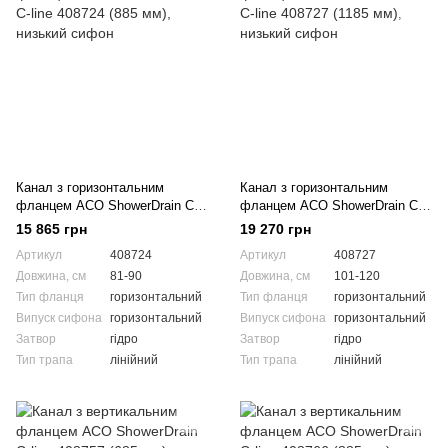
Канал з горизонтальним
Канал з горизонтальним
фланцем ACO ShowerDrain C-
фланцем ACO ShowerDrain C-
line 408724 (885 мм), низький
line 408727 (1185 мм), низький
15 865 грн
19 270 грн
сифон
сифон
Артикул
408724
Артикул
408727
Довжина, см
81-90
Довжина, см
101-120
Тип фланця
горизонтальний
Тип фланця
горизонтальний
Випуск сифона
горизонтальний
Випуск сифона
горизонтальний
Затвор
гідро
Затвор
гідро
Тип трапа
лінійний
Тип трапа
лінійний