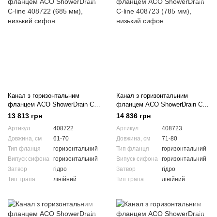
Канал з горизонтальним
Канал з горизонтальним
фланцем ACO ShowerDrain C-
фланцем ACO ShowerDrain C-
line 408722 (685 мм), низький
line 408723 (785 мм), низький
13 813 грн
14 836 грн
сифон
сифон
Артикул
408722
Артикул
408723
Довжина, см
61-70
Довжина, см
71-80
Тип фланця
горизонтальний
Тип фланця
горизонтальний
Випуск сифона
горизонтальний
Випуск сифона
горизонтальний
Затвор
гідро
Затвор
гідро
Тип трапа
лінійний
Тип трапа
лінійний