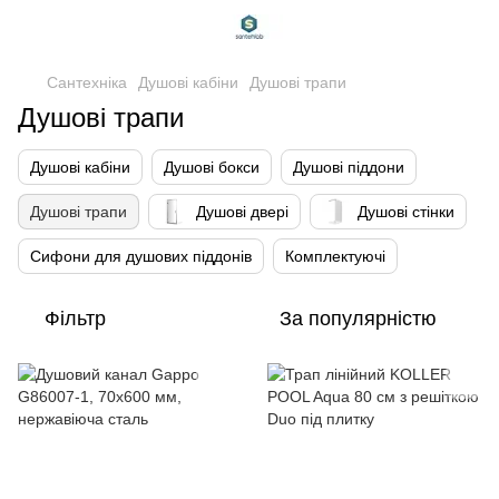
Сантехніка
Душові кабіни
Душові трапи
Душові трапи
Душові кабіни
Душові бокси
Душові піддони
Душові трапи
Душові двері
Душові стінки
Сифони для душових піддонів
Комплектуючі
Фільтр
За популярністю