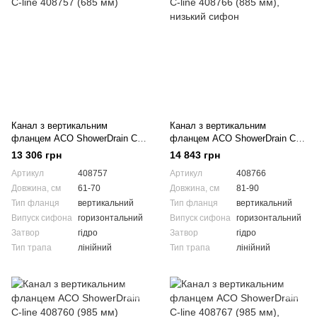
Канал з вертикальним
Канал з вертикальним
фланцем ACO ShowerDrain C-
фланцем ACO ShowerDrain C-
line 408757 (685 мм)
line 408766 (885 мм), низький
13 306 грн
14 843 грн
сифон
Артикул
408757
Артикул
408766
Довжина, см
61-70
Довжина, см
81-90
Тип фланця
вертикальний
Тип фланця
вертикальний
Випуск сифона
горизонтальний
Випуск сифона
горизонтальний
Затвор
гідро
Затвор
гідро
Тип трапа
лінійний
Тип трапа
лінійний