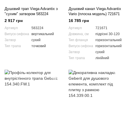
Душовий трап Viega Advantix з
Душовий канал Viega Advantix
"сухим" затвором 583224
Vario (плоска модель) 721671
2 917 грн
16 785 грн
Артикул
583224
Артикул
721671
Випуск сифона
вертикальний
Довжина, см
підрізні 30-120
Затвор
сухий
Тип фланця
горизонтальний
Тип трапа
точковий
Випуск сифона
горизонтальний
Затвор
сухий
Тип трапа
лінійний