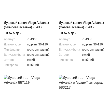
Душовий канал Viega Advantix
Душовий канал Viega Advantix
(глянсова вставка) 704360
(матова вставка) 704353
19 575 грн
19 575 грн
Артикул
704360
Артикул
704353
Довжина, см
підрізні 30-120
Довжина, см
підрізні 30-120
Тип фланця
горизонтальний
Випуск сифона
горизонтальний
Випуск сифона
горизонтальний
Затвор
сухий
Затвор
сухий
Тип трапа
лінійний
Тип трапа
лінійний