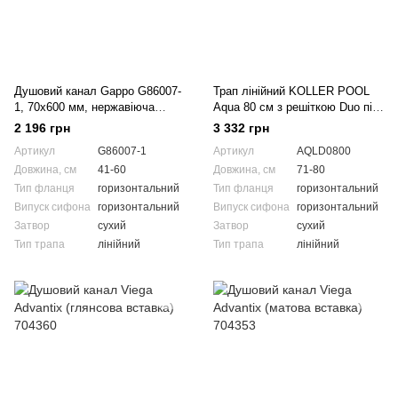
Душовий канал Gappo G86007-
Трап лінійний KOLLER POOL
1, 70х600 мм, нержавіюча
Aqua 80 см з решіткою Duo під
сталь
плитку
2 196 грн
3 332 грн
Артикул
G86007-1
Артикул
AQLD0800
Довжина, см
41-60
Довжина, см
71-80
Тип фланця
горизонтальний
Тип фланця
горизонтальний
Випуск сифона
горизонтальний
Випуск сифона
горизонтальний
Затвор
сухий
Затвор
сухий
Тип трапа
лінійний
Тип трапа
лінійний