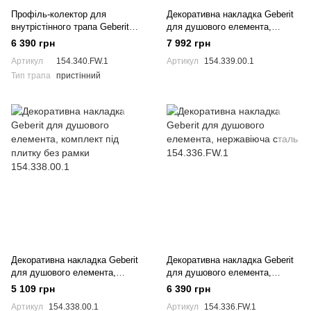
Профіль-колектор для
Декоративна накладка Geberit
внутрістінного трапа Geberit
для душового елемента,
154.340.FW.1
комплект під плитку з рамкою
6 390 грн
7 992 грн
154.339.00.1
Артикул
154.340.FW.1
Артикул
154.339.00.1
Тип трапа
пристінний
Декоративна накладка Geberit
Декоративна накладка Geberit
для душового елемента,
для душового елемента,
комплект під плитку без рамки
нержавіюча сталь
5 109 грн
6 390 грн
154.338.00.1
154.336.FW.1
Артикул
154.338.00.1
Артикул
154.336.FW.1