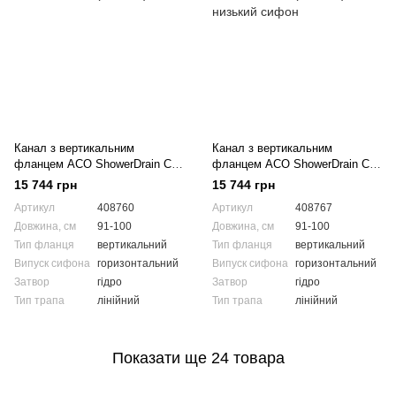
Канал з вертикальним
Канал з вертикальним
фланцем ACO ShowerDrain C-
фланцем ACO ShowerDrain C-
line 408760 (985 мм)
line 408767 (985 мм), низький
15 744 грн
15 744 грн
сифон
Артикул
408760
Артикул
408767
Довжина, см
91-100
Довжина, см
91-100
Тип фланця
вертикальний
Тип фланця
вертикальний
Випуск сифона
горизонтальний
Випуск сифона
горизонтальний
Затвор
гідро
Затвор
гідро
Тип трапа
лінійний
Тип трапа
лінійний
Показати ще 24 товара