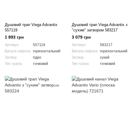
Душовий трап Viega Advantix
Душовий трап Viega Advantix з
557119
"сухим" затвором 583217
1 893 грн
3 079 грн
Артикул
557119
Артикул
583217
Випуск сифона
горизонтальний
Випуск сифона
горизонтальний
Затвор
гідро
Затвор
сухий
Тип трапа
точковий
Тип трапа
точковий