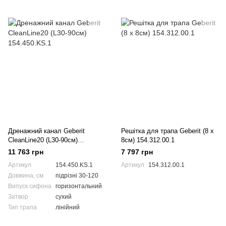
Дренажний канал Geberit
Решітка для трапа Geberit (8 x
CleanLine20 (L30-90см)
8см) 154.312.00.1
154.450.KS.1
11 763 грн
7 797 грн
Артикул
154.450.KS.1
Артикул
154.312.00.1
Довжина, см
підрізні 30-120
Випуск сифона
горизонтальний
Затвор
сухий
Тип трапа
лінійний