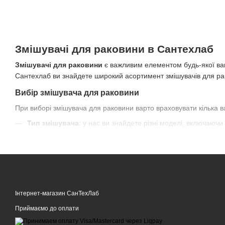
Змішувачі для раковини в Сантехлаб
Змішувачі для раковини
є важливим елементом будь-якої ван
Сантехлаб ви знайдете широкий асортимент змішувачів для рак
Вибір змішувача для раковини
При виборі змішувача для раковини варто враховувати кілька в
Тип змішувача
: у нас ви знайдете різні моделі, включаючи
Матеріали
: всі наші змішувачі виготовлені з високоякісних 
Дизайн
: широкий вибір стилів та кольорів дозволяє підібра
Переваги покупки у Сантехлаб
Ми пишаємося тим, що пропонуємо нашим клієнтам найкращі 
Інтернет-магазин СанТехЛаб
Вигідні ціни та регулярні акції
Приймаємо до оплати
Швидка доставка по всій Україні