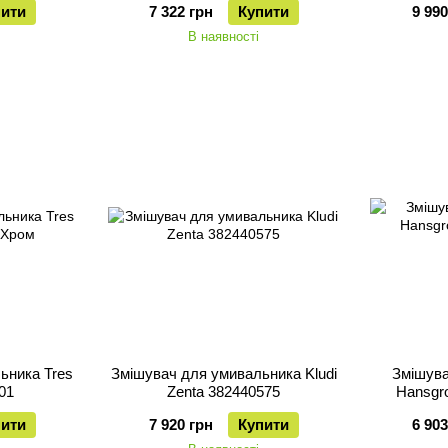
пити
7 322 грн
Купити
9 990
В наявності
ьника Tres
Змішувач для умивальника Kludi
Змішува
01
Zenta 382440575
Hansgr
пити
7 920 грн
Купити
6 903