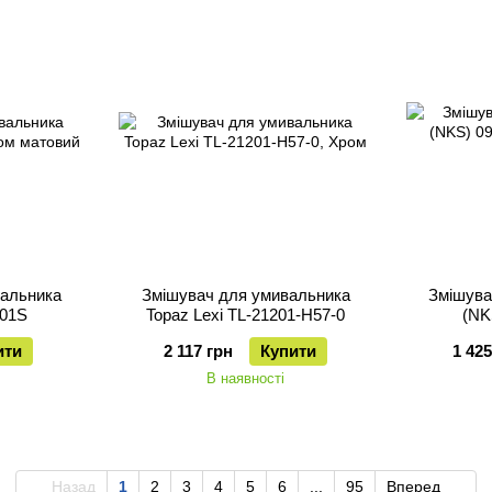
вальника
Змішувач для умивальника
Змішува
101S
Topaz Lexi TL-21201-H57-0
(NK
ити
2 117 грн
Купити
1 425
В наявності
Назад
1
2
3
4
5
6
...
95
Вперед