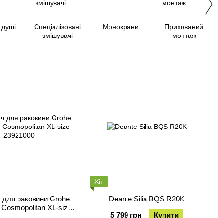
і душі
Спеціалізовані
Монокрани
Прихований
змішувачі
монтаж
Хіт
 для раковини Grohe
Deante Silia BQS R20K
 Cosmopolitan XL-size
5 799 грн
Купити
23921000