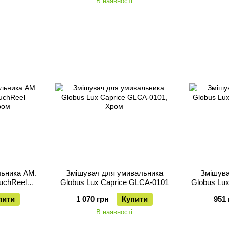
В наявності
льника AM.
Змішувач для умивальника
Змішува
ouchReel
Globus Lux Caprice GLCA-0101
Globus Lu
пити
1 070 грн
Купити
951 
В наявності