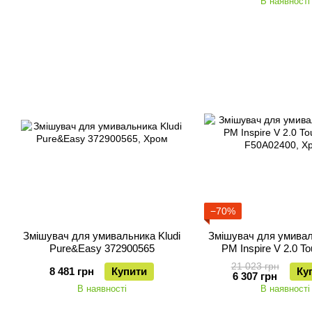
В наявності
−70%
Змішувач для умивальника Kludi
Змішувач для умива
Pure&Easy 372900565
PM Inspire V 2.0 T
F50A02400
21 023 грн
8 481 грн
Купити
Ку
6 307 грн
В наявності
В наявності