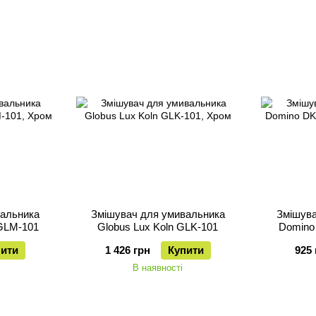
вальника
Змішувач для умивальника
Змішува
 GLM-101
Globus Lux Koln GLK-101
Domino
пити
1 426 грн
Купити
925 
В наявності