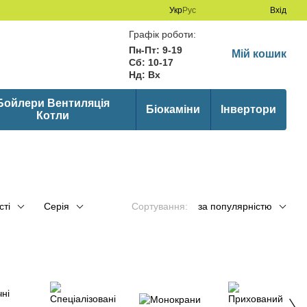
Укр
Рус
Вхід
Графік роботи:
Пн-Пт: 9-19
Мій кошик
Сб: 10-17
Нд: Вх
Бойлери Вентиляція
Біокаміни
Інвертори
Котли
сті
Серія
Сортування:
за популярністю