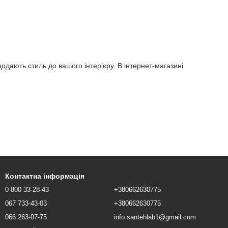
дають стиль до вашого інтер'єру. В інтернет-магазині
Контактна інформація
0 800 33-28-43
+380662630775
067 733-43-03
+380662630775
066 263-07-75
info.santehlab1@gmail.com