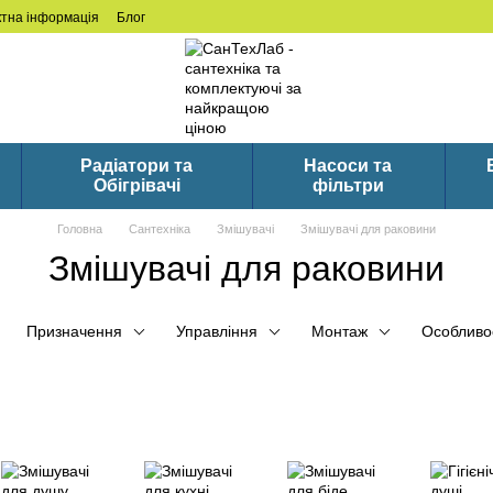
ктна інформація
Блог
Радіатори та
Насоси та
Обігрівачі
фільтри
Головна
Сантехніка
Змішувачі
Змішувачі для раковини
Змішувачі для раковини
Призначення
Управління
Монтаж
Особливо