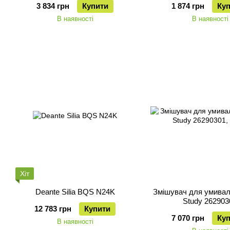
3 834 грн
Купити
1 874 грн
Ку
В наявності
В наявності
Хіт
Deante Silia BQS N24K
Змішувач для умивал
Study 262903
12 783 грн
Купити
7 070 грн
Ку
В наявності