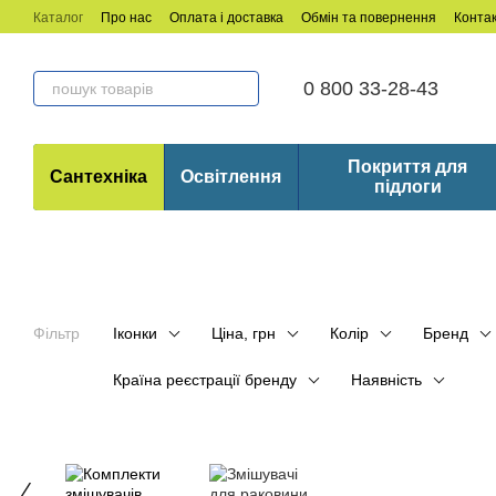
Перейти до основного контенту
Каталог
Про нас
Оплата і доставка
Обмін та повернення
Конта
0 800 33-28-43
Покриття для
Сантехніка
Освітлення
підлоги
Фільтр
Іконки
Ціна, грн
Колір
Бренд
Країна реєстрації бренду
Наявність