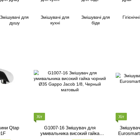
Змішувачі для
Змішувачі для
Змішувачі для
Гігієнічн
душу
кухні
біде
Хіт
Хіт
ини Qtap
G1007-16 Змішувач для
Змішувач
01F
умивальника високий гайка
Eurosmart
чорний Ø35 Gappo Jacob 1/8