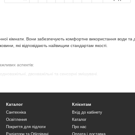
ної кімнати. Вони забезпечують комфортне використання води та до
овини, які відповідають найвищим стандартам якості.
ажливих аспектів:
 одноважільні, двохважільні та сенсорні змішувачі.
матеріалів, які забезпечують довговічність та надійність.
ти змішувач, який ідеально впишеться у ваш інтер'єр.
Каталог
Клієнтам
умови для покупки:
Сантехніка
Вхід до кабінету
Освітлення
Каталог
Покриття для підлоги
Про нас
Радіатори та Обігрівачі
Оплата і доставка