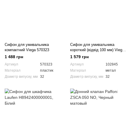
Сифон для умивальника
Сифон для умивальника
компактний Viega 570323
короткий (відвід 100 мм) Viega
102845
1 488 грн
1 579 грн
Артикул
570323
Артикул
102845
Матеріал
пластик
Матеріал
метал
Діаметр випуску, мм
32
Діаметр випуску, мм
32