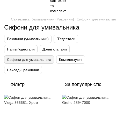
Сантехніка
Умивальники (Раковини)
Сифони для умивальн
Сифони для умивальника
Раковини (умивальники)
П'єдестали
Напівп'єдестали
Донні клапани
Сифони для умивальника
Комплектуючі
Накладні раковини
Фільтр
За популярністю