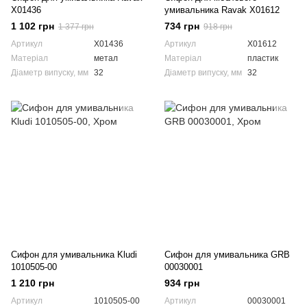
X01436
умивальника Ravak X01612
1 102 грн
734 грн
1 377 грн
918 грн
Артикул
X01436
Артикул
X01612
Матеріал
метал
Матеріал
пластик
Діаметр випуску, мм
32
Діаметр випуску, мм
32
Сифон для умивальника Kludi
Сифон для умивальника GRB
1010505-00
00030001
1 210 грн
934 грн
Артикул
1010505-00
Артикул
00030001