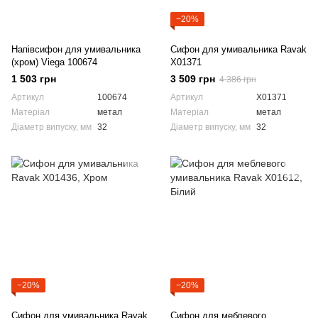
−20%
Напівсифон для умивальника
Сифон для умивальника Ravak
(хром) Viega 100674
X01371
1 503 грн
3 509 грн
4 386 грн
Артикул
100674
Артикул
X01371
Матеріал
метал
Матеріал
метал
Діаметр випуску, мм
32
Діаметр випуску, мм
32
−20%
−20%
Сифон для умивальника Ravak
Сифон для меблевого