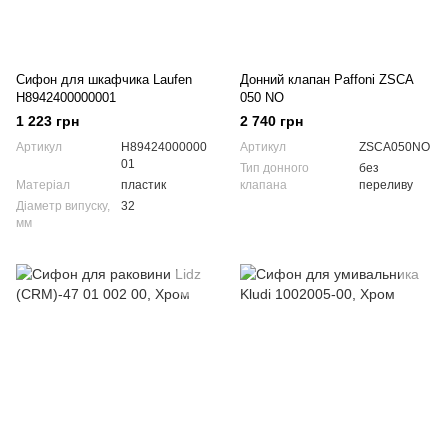
Сифон для шкафчика Laufen
Донний клапан Paffoni ZSCA
H8942400000001
050 NO
1 223 грн
2 740 грн
Артикул
H89424000000
Артикул
ZSCA050NO
01
Тип донного
без
Матеріал
пластик
клапана
переливу
Діаметр випуску,
32
мм