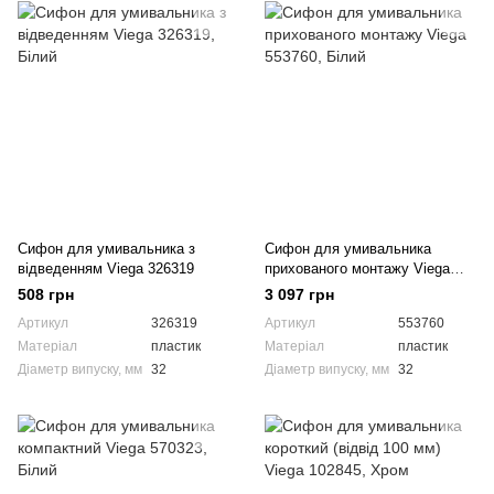
Сифон для умивальника з
Сифон для умивальника
відведенням Viega 326319
прихованого монтажу Viega
553760
508 грн
3 097 грн
Артикул
326319
Артикул
553760
Матеріал
пластик
Матеріал
пластик
Діаметр випуску, мм
32
Діаметр випуску, мм
32