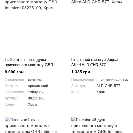
Набір гігієнічного душа
Гігієнічний гарнітур Jaquar
прихованого монтажу GBR
Allied ALD-CHR-577
Intimixer 08225100
9 696 грн
1 335 грн
Управління
вентиль
Призначення
гігієнічний гарнітур
Монтаж
прихований
Артикул
ALD-CHR-577
Особливості
змішувач
Колір
Хром
Артикул
08225100
Колір
Хром