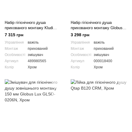
Набір гігієнічного душа
Набір гігієнічного душа
прихованого монтажу Kludi
прихованого монтажу Globus
Zenta SL 489980565
Lux GLQU-0110-Q
7 315 грн
3 298 грн
Управління
важіль
Управління
важіль
Монтаж
прихований
Монтаж
прихований
Особливості
змішувач
Особливості
змішувач
Артикул
489980565
Артикул
000018400
Колір
Хром
Колір
Хром