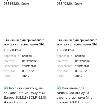
Гігієнічний душ прихованого
Гігієнічний душ прихованого
монтажу з термостатом GRB
монтажу з термостатом GRB
Intimixer 08316320
Intimixer 08340320
18 685 грн
18 938 грн
Управління
вентиль
Управління
вентиль
Монтаж
прихований
Монтаж
прихований
Особливості
термостат
Особливості
термостат
Артикул
08316320
Артикул
08340320
Колір
Хром
Колір
Хром