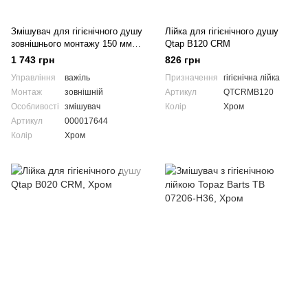
Змішувач для гігієнічного душу
Лійка для гігієнічного душу
зовнішнього монтажу 150 мм
Qtap B120 CRM
Globus Lux GLSO-0206N
1 743 грн
826 грн
Управління
важіль
Призначення
гігієнічна лійка
Монтаж
зовнішній
Артикул
QTCRMB120
Особливості
змішувач
Колір
Хром
Артикул
000017644
Колір
Хром