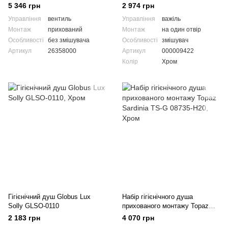
Tempesta Tigger Spray 30
0222
5 346 грн
2 974 грн
26358000
Управління
вентиль
Управління
важіль
Монтаж
прихований
Монтаж
на один отвір
Особливості
без змішувача
Особливості
змішувач
Артикул
26358000
Артикул
000009422
Колір
Хром
Гігієнічний душ Globus Lux
Набір гігієнічного душа
Solly GLSO-0110
прихованого монтажу Topaz
Sardinia TS-G 08735-H20
2 183 грн
4 070 грн