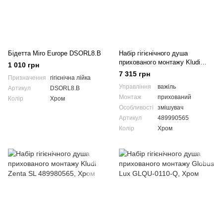
Бідетта Miro Europe DSORL8.B
Набір гігієнічного душа
прихованого монтажу Kludi
1 010 грн
Zenta SL 489990565
7 315 грн
Призначення
гігієнічна лійка
Управління
важіль
Артикул
DSORL8.B
Монтаж
прихований
Колір
Хром
Особливості
змішувач
Артикул
489990565
Колір
Хром