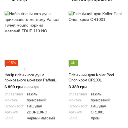
−15%
Хіт
2
Набір гігієнічного душа
Гігієнічний душ Koller Pool
прихованого монтажу Paffoni
Orion хром OR1001
Tweet Round чорний матовий
6 990 грн
3 389 грн
8 224 грн
ZDUP 110 NO
Управління
важіль
Управління
важіль
Монтаж
прихований
Монтаж
прихований
Особливості
змішувач
Особливості
змішувач
Артикул
ZDUP110NO
Артикул
OR1001
Колір
Черный матовый
Колір
Хром