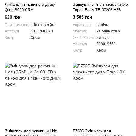
Лійка для гігієнічного душу
Змішувач з гігієнічною лійкою
Qtap B020 CRM
Topaz Barts TB 07206-H36
620 грн
3 585 грн
Призначення
гігієнічна лійка
Управління
важіль
Артикул
QTCRMB020
Монтаж
на один отвір
Колір
Хром
Особливості
змішувач
Артикул
000019563
Колір
Хром
Змішувач для раковини Lidz
F7505 Змішувач для