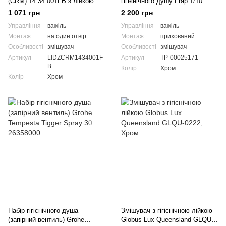
(CRM) 14 34 001FB з лійкою
гігієнічного душу Frap 1/10
для гігієнічного душу
1 071 грн
2 200 грн
Управління
важіль
Управління
важіль
Монтаж
на один отвір
Монтаж
прихований
Особливості
змішувач
Особливості
змішувач
Артикул
LIDZCRM1434001F
Артикул
ТР-00025171
B
Колір
Хром
Колір
Хром
Набір гігієнічного душа
Змішувач з гігієнічною лійкою
(запірний вентиль) Grohe
Globus Lux Queensland GLQU-