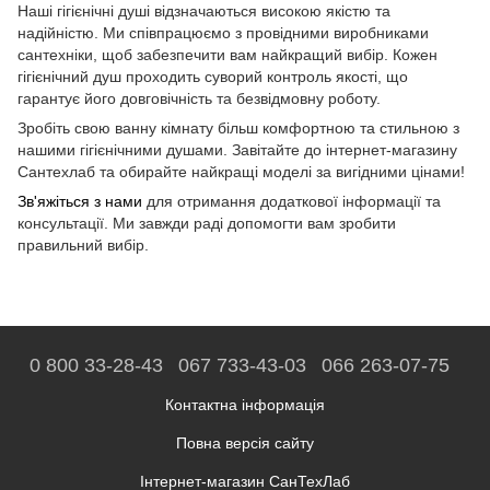
Наші гігієнічні душі відзначаються високою якістю та
надійністю. Ми співпрацюємо з провідними виробниками
сантехніки, щоб забезпечити вам найкращий вибір. Кожен
гігієнічний душ проходить суворий контроль якості, що
гарантує його довговічність та безвідмовну роботу.
Зробіть свою ванну кімнату більш комфортною та стильною з
нашими гігієнічними душами. Завітайте до інтернет-магазину
Сантехлаб та обирайте найкращі моделі за вигідними цінами!
Зв'яжіться з нами
для отримання додаткової інформації та
консультації. Ми завжди раді допомогти вам зробити
правильний вибір.
0 800 33-28-43
067 733-43-03
066 263-07-75
Контактна інформація
Повна версія сайту
Інтернет-магазин СанТехЛаб