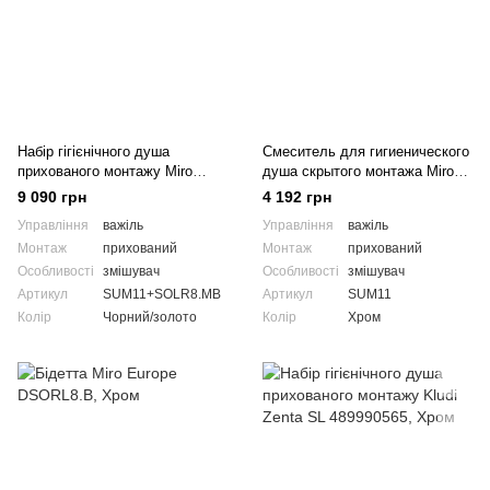
Набір гігієнічного душа
Смеситель для гигиенического
прихованого монтажу Miro
душа скрытого монтажа Miro
Europe SUM11+SOLR 8.MB
Europe SUM11
9 090 грн
4 192 грн
Управління
важіль
Управління
важіль
Монтаж
прихований
Монтаж
прихований
Особливості
змішувач
Особливості
змішувач
Артикул
SUM11+SOLR8.MB
Артикул
SUM11
Колір
Чорний/золото
Колір
Хром