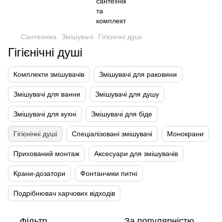
Сантехніка
Змішувачі
Гігієнічні душі
Гігієнічні душі
Комплекти змішувачів
Змішувачі для раковини
Змішувачі для ванни
Змішувачі для душу
Змішувачі для кухні
Змішувачі для біде
Гігієнічні душі
Спеціалізовані змішувачі
Монокрани
Прихований монтаж
Аксесуари для змішувачів
Крани-дозатори
Фонтанчики питні
Подрібнювач харчових відходів
Фільтр
За популярністю