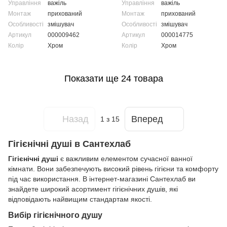
Управління
важіль
Управління
важіль
Монтаж
прихований
Монтаж
прихований
Особливості
змішувач
Особливості
змішувач
Артикул
000009462
Артикул
000014775
Колір
Хром
Колір
Хром
Показати ще 24 товара
Назад
Вперед
1
з 15
Гігієнічні душі в Сантехлаб
Гігієнічні душі
є важливим елементом сучасної ванної
кімнати. Вони забезпечують високий рівень гігієни та комфорту
під час використання. В інтернет-магазині Сантехлаб ви
знайдете широкий асортимент гігієнічних душів, які
відповідають найвищим стандартам якості.
Вибір гігієнічного душу