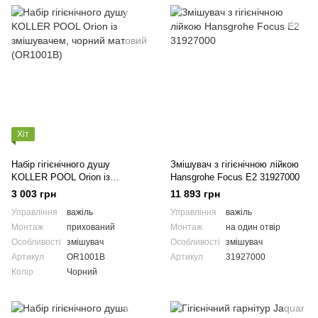
Хіт
Набір гігієнічного душу
Змішувач з гігієнічною лійкою
KOLLER POOL Orion із
Hansgrohe Focus E2 31927000
змішувачем, чорний матовий
3 003 грн
11 893 грн
(OR1001B)
Управління
важіль
Управління
важіль
Монтаж
прихований
Монтаж
на один отвір
Особливості
змішувач
Особливості
змішувач
Артикул
OR1001B
Артикул
31927000
Колір
Чорний