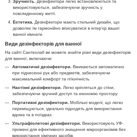
Зручність.
Дезінфектори легко встановлюються та
використовуються, забезпечуючи зручність у
повсякденному житті.
Естетика.
Дезінфектори мають стильний дизайн, що
дозволяє їм гармонійно вписуватися в інтер'єр вашої
ванної кімнати.
Види дезінфекторів для ванної
На сайті Сантехлаб ви можете знайти різні види дезінфекторів
для ванної, включаючи:
Автоматичні дезінфектори.
Вмикаються автоматично
при піднесенні рук або предметів, забезпечуючи
максимальний комфорт та гігієнічність.
Настінні дезінфектори.
Легко кріпляться до стіни,
забезпечуючи зручний доступ та економію простору.
Портативні дезінфектори.
Мобільні моделі, що легко
переміщуються, ідеально підходять для використання
вдома та в поїздках.
Ультрафіолетові дезінфектори.
Використовують УФ-
промені для ефективного знищення мікроорганізмів без
використання хімічних засобів.