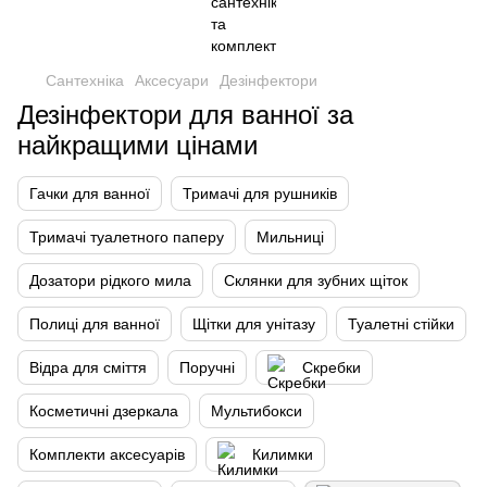
Сантехніка
Аксесуари
Дезінфектори
Дезінфектори для ванної за
найкращими цінами
Гачки для ванної
Тримачі для рушників
Тримачі туалетного паперу
Мильниці
Дозатори рідкого мила
Склянки для зубних щіток
Полиці для ванної
Щітки для унітазу
Туалетні стійки
Відра для сміття
Поручні
Скребки
Косметичні дзеркала
Мультибокси
Комплекти аксесуарів
Килимки