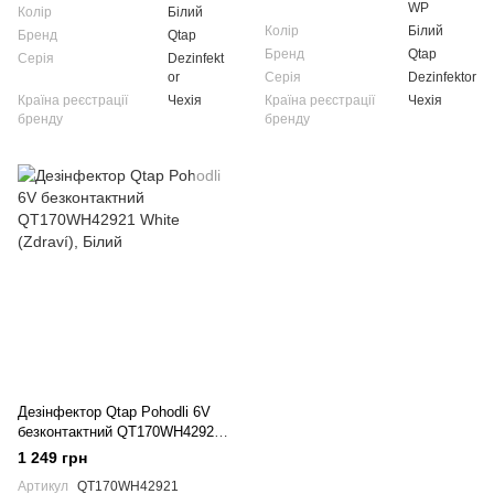
WP
Колір
Білий
Колір
Білий
Бренд
Qtap
Бренд
Qtap
Серія
Dezinfekt
or
Серія
Dezinfektor
Країна реєстрації
Чехія
Країна реєстрації
Чехія
бренду
бренду
Дезінфектор Qtap Pohodli 6V
безконтактний QT170WH42921
White (Zdraví)
1 249 грн
Артикул
QT170WH42921