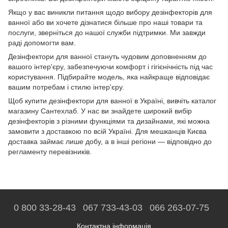
Якщо у вас виникли питання щодо вибору дезінфекторів для
ванної або ви хочете дізнатися більше про наші товари та
послуги, зверніться до нашої служби підтримки. Ми завжди
раді допомогти вам.
Дезінфектори для ванної стануть чудовим доповненням до
вашого інтер'єру, забезпечуючи комфорт і гігієнічність під час
користування. Підбирайте модель, яка найкраще відповідає
вашим потребам і стилю інтер'єру.
Щоб купити дезінфектори для ванної в Україні, вивчіть каталог
магазину Сантехлаб. У нас ви знайдете широкий вибір
дезінфекторів з різними функціями та дизайнами, які можна
замовити з доставкою по всій Україні. Для мешканців Києва
доставка займає лише добу, а в інші регіони — відповідно до
регламенту перевізників.
0 800 33-28-43
067 733-43-03
066 263-07-75
Контактна інформація