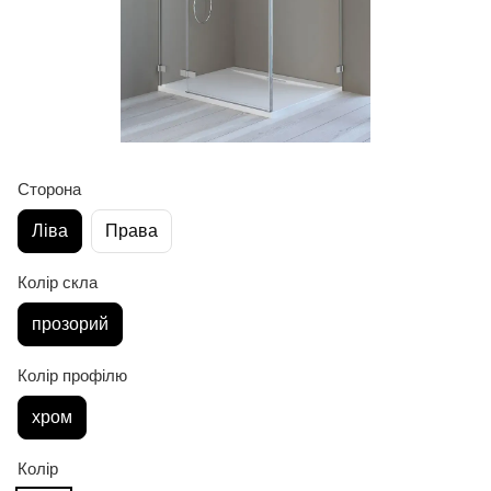
Сторона
Ліва
Права
Колір скла
прозорий
Колір профілю
хром
Колір