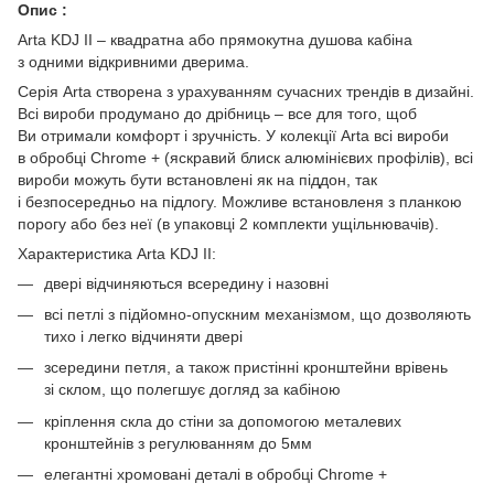
Опис :
Arta KDJ II – квадратна або прямокутна душова кабіна
з одними відкривними дверима.
Серія Arta створена з урахуванням сучасних трендів в дизайні.
Всі вироби продумано до дрібниць – все для того, щоб
Ви отримали комфорт і зручність. У колекції Arta всі вироби
в обробці Chrome + (яскравий блиск алюмінієвих профілів), всі
вироби можуть бути встановлені як на піддон, так
і безпосередньо на підлогу. Можливе встановленя з планкою
порогу або без неї (в упаковці 2 комплекти ущільнювачів).
Характеристика Arta KDJ II:
двері відчиняються всередину і назовні
всі петлі з підйомно-опускним механізмом, що дозволяють
тихо і легко відчиняти двері
зсередини петля, а також пристінні кронштейни врівень
зі склом, що полегшує догляд за кабіною
кріплення скла до стіни за допомогою металевих
кронштейнів з регулюванням до 5мм
елегантні хромовані деталі в обробці Chrome +