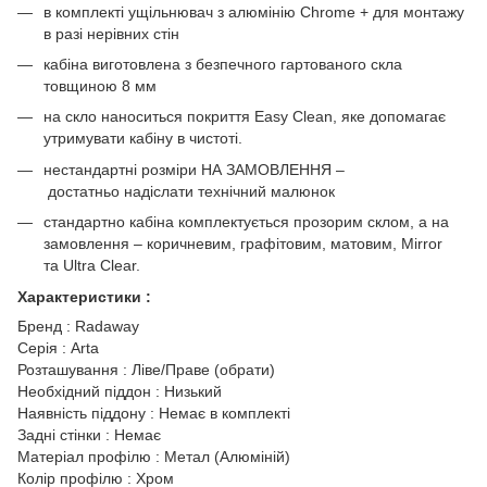
в комплекті ущільнювач з алюмінію Chrome + для монтажу
в разі нерівних стін
кабіна виготовлена з безпечного гартованого скла
товщиною 8 мм
на скло наноситься покриття Easy Clean, яке допомагає
утримувати кабіну в чистоті.
нестандартні розміри НА ЗАМОВЛЕННЯ –
достатньо надіслати технічний малюнок
стандартно кабіна комплектується прозорим склом, а на
замовлення – коричневим, графітовим, матовим, Mirror
та Ultra Clear.
Характеристики :
Бренд : Radaway
Серія : Arta
Розташування : Ліве/Праве (обрати)
Необхідний піддон : Низький
Наявність піддону : Немає в комплекті
Задні стінки : Немає
Матеріал профілю : Метал (Алюміній)
Колір профілю : Хром