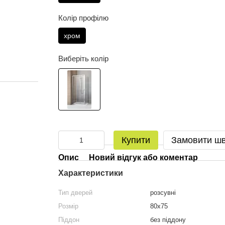
Колір профілю
хром
Виберіть колір
Купити
Замовити ш
Опис
Новий відгук або коментар
Характеристики
Тип дверей
розсувні
Розмір
80x75
Піддон
без піддону