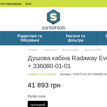
ктна інформація
Блог
Радіатори та
Насоси та
Обігрівачі
фільтри
Головна
Сантехніка
Душові кабіни
Душові кабіни
Душова кабіна Radaway Ev
+ 336080-01-01
Наявність уточнюйте
Артикул: 335075-01-01+336080-01
41 893 грн
Колір скла
прозорий