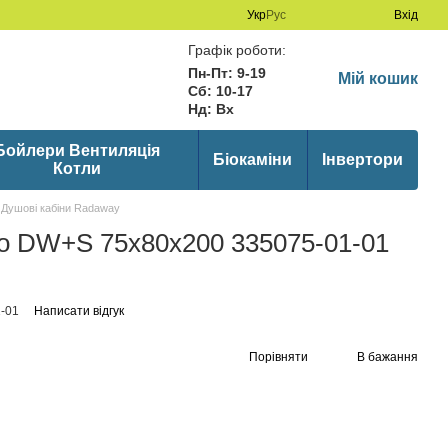
Укр
Рус
Вхід
Графік роботи:
Пн-Пт: 9-19
Мій кошик
Сб: 10-17
Нд: Вх
Бойлери Вентиляція
Біокаміни
Інвертори
Котли
Душові кабіни Radaway
o DW+S 75x80x200 335075-01-01
-01
Написати відгук
Порівняти
В бажання