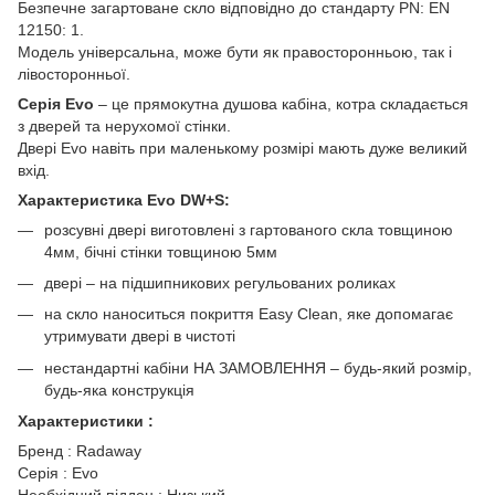
Безпечне загартоване скло відповідно до стандарту PN: EN
12150: 1.
Модель універсальна, може бути як правосторонньою, так і
лівосторонньої.
Серія Evo
– це прямокутна душова кабіна, котра складається
з дверей та нерухомої стінки.
Двері Evo навіть при маленькому розмірі мають дуже великий
вхід.
Характеристика Evo DW+S:
розсувні двері виготовлені ​з гартованого скла товщиною
4мм, бічні стінки товщиною 5мм
двері – на підшипникових регульованих роликах
на скло наноситься покриття Easy Clean, яке допомагає
утримувати двері в чистоті
нестандартні кабіни НА ЗАМОВЛЕННЯ – будь-який розмір,
будь-яка конструкція
Характеристики :
Бренд : Radaway
Серія : Evo