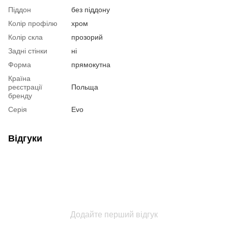
Піддон
без піддону
Колір профілю
хром
Колір скла
прозорий
Задні стінки
ні
Форма
прямокутна
Країна
реєстрації
Польща
бренду
Серія
Evo
Відгуки
Додайте перший відгук