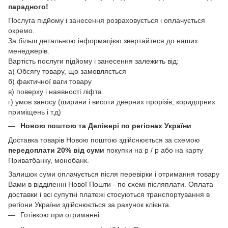
парадного!
Послуга підйому і занесення розраховується і оплачується
окремо.
За більш детальною інформацією звертайтеся до наших
менеджерів.
Вартість послуги підйому і занесення залежить від:
а) Обсягу товару, що замовляється
б) фактичної ваги товару
в) поверху і наявності ліфта
г) умов заносу (ширини і висоти дверних прорізів, коридорних
приміщень і т.д)
Новою поштою
та Делівері
по регіонах України
Доставка товарів Новою поштою здійснюється за схемою
передоплати 20% від суми
покупки на р / р або на карту
Приватбанку, монобанк.
Залишок суми оплачується після перевірки і отримання товару
Вами в відділенні Нової Пошти - по схемі післяплати. Оплата
доставки і всі супутні платежі стосуються транспортування в
регіони України здійснюється за рахунок клієнта.
Готівкою при отриманні.