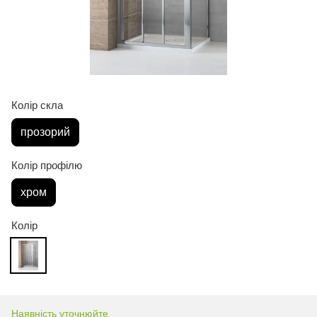
Колір скла
прозорий
Колір профілю
хром
Колір
Наявність уточнюйте