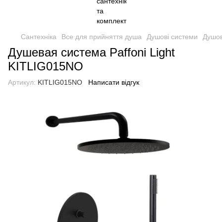
Сантехніка
Все для прийняття душа
Душові системи
Душов
Душевая система Paffoni Light
KITLIG015NO
Артикул:
KITLIG015NO
Написати відгук