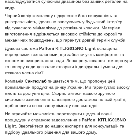
насолоджуватися сучасним дизайном без зайвих деталей на
виду.
Чорний колір комплекту підкреслює його вишуканість та
універсальність, ідеально вписуючись у будь-який інтер'єр –
від сучасного мінімалізму до розкішної класики. Матеріал
виготовлення відрізняється високою стійкістю до корозії та
механічних пошкоджень, що гарантує довгий термін служби.
Душова система
Paffoni KITLIG015NO Light
оснащена
передовими технологіями, що забезпечують комфортне та
економне використання води. Легка регулювання температури
та напору води дозволяє створити індивідуальні умови для
кожного члена сім'ї.
Компанія
Сантехлаб
пишається тим, що пропонує цей
преміальний продукт на ринку України. Ми гарантуємо високу
якість та доступні ціни. Скористайтеся нашою зручною
системою замовлення та швидкою доставкою по всій країні,
щоб оновити свою ванну кімнату вже сьогодні.
Не втрачайте можливість перетворити щоденні водні
процедури у справжнє задоволення з
Paffoni KITLIG015NO
Light
. Звертайтеся до наших експертів для консультацій та
підбору ідеального рішення для вашого дому.