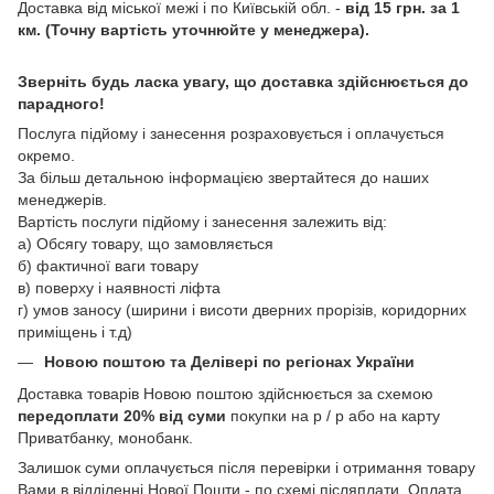
Доставка від міської межі і по Київській обл. -
від 15 грн. за 1
км. (Точну вартість уточнюйте у менеджера).
Зверніть будь ласка увагу, що доставка здійснюється до
парадного!
Послуга підйому і занесення розраховується і оплачується
окремо.
За більш детальною інформацією звертайтеся до наших
менеджерів.
Вартість послуги підйому і занесення залежить від:
а) Обсягу товару, що замовляється
б) фактичної ваги товару
в) поверху і наявності ліфта
г) умов заносу (ширини і висоти дверних прорізів, коридорних
приміщень і т.д)
Новою поштою
та Делівері
по регіонах України
Доставка товарів Новою поштою здійснюється за схемою
передоплати 20% від суми
покупки на р / р або на карту
Приватбанку, монобанк.
Залишок суми оплачується після перевірки і отримання товару
Вами в відділенні Нової Пошти - по схемі післяплати. Оплата