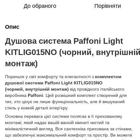
До обраного
Порівняти
Опис
Душова система Paffoni Light
KITLIG015NO (чорний, внутрішні
монтаж)
Пориньте у світ комфорту та елегантності з
комплектом
душової системи Paffoni Light KITLIG015NO
(чорний, внутрішній монтаж)
від провідного італійського
виробника
Paffoni
. Цей розкішний комплект створений для
тих, хто цінує не лише функціональність, але й вишуканий
стиль у кожній деталі інтер'єру.
Основна перевага цієї системи полягає в її прихованому
монтажі, який надає вашій ванній кімнаті чистий та
мінімалістичний вигляд. Вся сантехніка прихована за стінами,
що забезпечує максимальний комфорт та простір. Ви можете