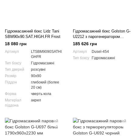
Гідромасажний бокс Lidz Tani
Гідромасажний бокс Golston G-
SBM90x90.SAT.HIGH.FR Frost
U2212 з парогенератором
1450x1450x2230
18 080 грн
185 626 грн
Артикул
LTSBM9090SATHI
Артикул
Dusel-454
GHFR
Тип боксу
Гідромасажні
Тип боксу
Гідромасажні
Тип дверей
розсувні
Розмір
90x90
Піддон
глибокий (более
20 см)
Форма
чверть кола
Матеріал
акрил
піддона