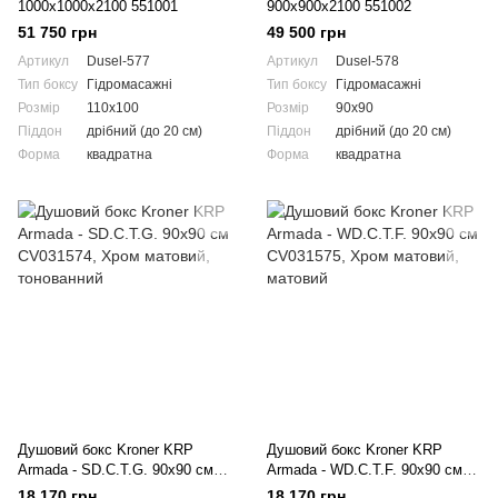
1000x1000x2100 551001
900x900x2100 551002
51 750 грн
49 500 грн
Артикул
Dusel-577
Артикул
Dusel-578
Тип боксу
Гідромасажні
Тип боксу
Гідромасажні
Розмір
110x100
Розмір
90x90
Піддон
дрібний (до 20 см)
Піддон
дрібний (до 20 см)
Форма
квадратна
Форма
квадратна
Душовий бокс Kroner KRP
Душовий бокс Kroner KRP
Armada - SD.C.T.G. 90x90 см
Armada - WD.C.T.F. 90x90 см
CV031574
CV031575
18 170 грн
18 170 грн