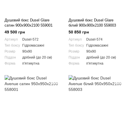
Душовий бокс Dusel Glare
Душовий бокс Dusel Glare
сатин 900x900x2100 559001
білий 900x900x2100 559003
49 500 грн
50 850 грн
Артикул
Dusel-572
Артикул
Dusel-574
Тип боксу
Гідромасажні
Тип боксу
Гідромасажні
Розмір
90x90
Розмір
90x90
Піддон
дрібний (до 20 см)
Піддон
дрібний (до 20 см)
Форма
п'ятикутна
Форма
п'ятикутна