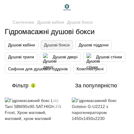
Сантехніка
Душові кабіни
Душові бокси
Гідромасажні душові бокси
Душові кабіни
Душові бокси
Душові піддони
Душові трапи
Душові двері
Душові стінки
Сифони для душових піддонів
Комплектуючі
Фільтр
За популярністю
1