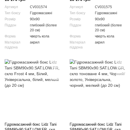
Артикул
CV031574
Артикул
CV031575
Тип боксу
Гідромасажні
Тип боксу
Гідромасажні
Розмір
90x90
Розмір
90x90
Піддон
глибокий (более
Піддон
глибокий (более
20 см)
20 см)
Форма
чверть кола
Форма
чверть кола
Матеріал
акрил
Матеріал
акрил
піддона
піддона
Гідромасажний бокс Lidz Tani
Гідромасажний бокс Lidz Tani
SBM90x90.SAT.LOW.FR, скло
SBM90x90.SAT.LOW.GR, скло