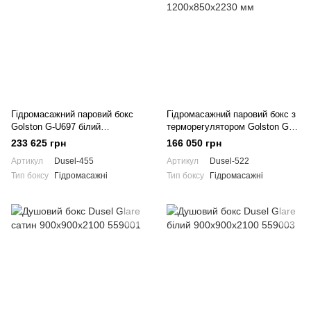
Гідромасажний паровий бокс
Гідромасажний паровий бокс з
Golston G-U697 білий
терморегулятором Golston G-
1790x960x2230 мм
U692 чорний 1200x850x2230
233 625 грн
166 050 грн
мм
Артикул
Dusel-455
Артикул
Dusel-522
Тип боксу
Гідромасажні
Тип боксу
Гідромасажні