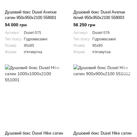
Душовий бокс Dusel Avenue
Душовий бокс Dusel Avenue
сатин 950x950x2100 558001
білий 950x950x2100 558003
54 000 грн
56 250 грн
Артикул
Dusel-575
Артикул
Dusel-576
Тип боксу
Гідромасажні
Тип боксу
Гідромасажні
Розмір
95x95
Розмір
95x95
Форма
п'ятикутна
Форма
п'ятикутна
Душовий бокс Dusel Hike сатин
Душовий бокс Dusel Hike сатин