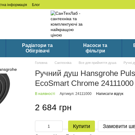
ктна інформація
Блог
Радіатори та
Насоси та
Обігрівачі
фільтри
Головна
Сантехніка
Все для прийняття душа
Ручні д
Ручний душ Hansgrohe Pulsif
EcoSmart Chrome 24111000
В наявності
Артикул: 24111000
Написати відгук
2 684 грн
Купити
Замовити ш