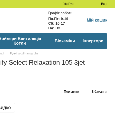
Укр
Рус
Вхід
Графік роботи:
Пн-Пт: 9-19
Мій кошик
Сб: 10-17
Нд: Вх
Бойлери Вентиляція
Біокаміни
Інвертори
Котли
уші
Ручні душі Hansgrohe
y Select Relaxation 105 3jet
Порівняти
В бажання
видко