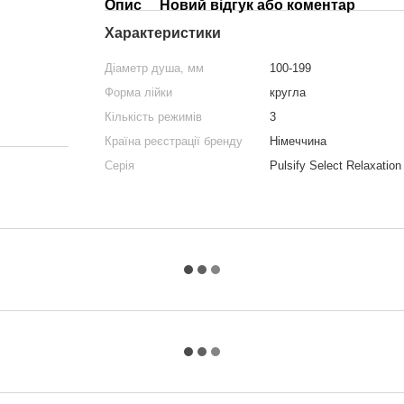
Опис
Новий відгук або коментар
Характеристики
Діаметр душа, мм
100-199
Форма лійки
кругла
Кількість режимів
3
Країна реєстрації бренду
Німеччина
Серія
Pulsify Select Relaxation