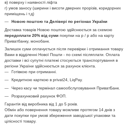
в) поверху і наявності ліфта
г) умов заносу (ширини і висоти дверних прорізів, коридорних
приміщень і т.д)
Новою поштою
та Делівері
по регіонах України
Доставка товарів Новою поштою здійснюється за схемою
передоплати 20% від суми
покупки на р / р або на карту
Приватбанку, монобанк.
Залишок суми оплачується після перевірки і отримання товару
Вами в відділенні Нової Пошти - по схемі післяплати. Оплата
доставки і всі супутні платежі стосуються транспортування в
регіони України здійснюється за рахунок клієнта.
Готівкою при отриманні.
Кредитною карткою в privat24, LiqPay.
Через касу чи термінал самообслуговування ПриватБанк.
Розрахунковий рахунок ФОП.
Гарантія від виробника від 1 до 5 років.
Обмін або повернення товару можливе протягом 14 днів з
дати покупки при умові збереження заводської упаковки та
цілісності товару.