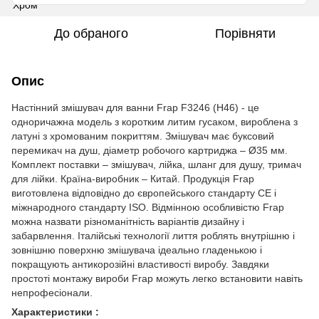
До обраного
Порівняти
Опис
Настінний змішувач для ванни Frap F3246 (H46) - це
одноричажна модель з коротким литим гусаком, вироблена з
латуні з хромованим покриттям. Змішувач має буксовий
перемикач на душ, діаметр робочого картриджа – Ø35 мм.
Комплект поставки – змішувач, лійка, шланг для душу, тримач
для лійки. Країна-виробник – Китай. Продукція Frap
виготовлена відповідно до європейського стандарту CE і
міжнародного стандарту ISO. Відмінною особливістю Frap
можна назвати різноманітність варіантів дизайну і
забарвлення. Італійські технології лиття роблять внутрішню і
зовнішню поверхню змішувача ідеально гладенькою і
покращують антикорозійні властивості виробу. Завдяки
простоті монтажу вироби Frap можуть легко встановити навіть
непрофесіонали.
Характеристики :