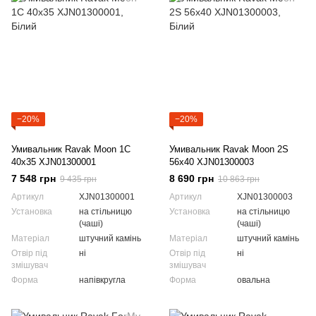
−20%
−20%
Умивальник Ravak Moon 1C
Умивальник Ravak Moon 2S
40x35 XJN01300001
56x40 XJN01300003
7 548 грн
8 690 грн
9 435 грн
10 863 грн
Артикул
XJN01300001
Артикул
XJN01300003
Установка
на стільницю
Установка
на стільницю
(чаші)
(чаші)
Матеріал
штучний камінь
Матеріал
штучний камінь
Отвір під
ні
Отвір під
ні
змішувач
змішувач
Форма
напівкругла
Форма
овальна