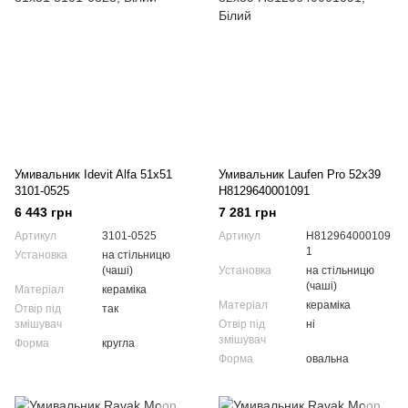
Умивальник Idevit Alfa 51x51
Умивальник Laufen Pro 52x39
3101-0525
H8129640001091
6 443 грн
7 281 грн
Артикул
3101-0525
Артикул
H812964000109
1
Установка
на стільницю
(чаші)
Установка
на стільницю
(чаші)
Матеріал
кераміка
Матеріал
кераміка
Отвір під
так
змішувач
Отвір під
ні
змішувач
Форма
кругла
Форма
овальна