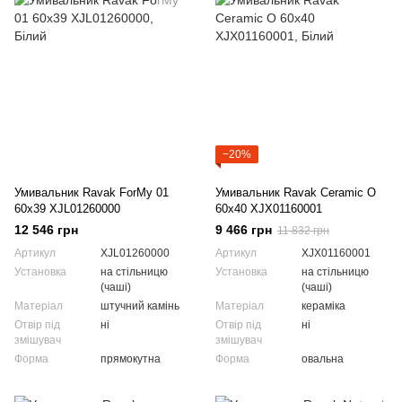
−20%
Умивальник Ravak ForMy 01
Умивальник Ravak Ceramic O
60x39 XJL01260000
60x40 XJX01160001
12 546 грн
9 466 грн
11 832 грн
Артикул
XJL01260000
Артикул
XJX01160001
Установка
на стільницю
Установка
на стільницю
(чаші)
(чаші)
Матеріал
штучний камінь
Матеріал
кераміка
Отвір під
ні
Отвір під
ні
змішувач
змішувач
Форма
прямокутна
Форма
овальна