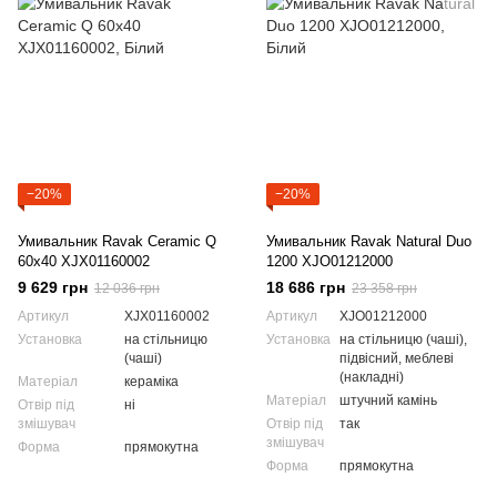
−20%
−20%
Умивальник Ravak Ceramic Q
Умивальник Ravak Natural Duo
60x40 XJX01160002
1200 XJO01212000
9 629 грн
18 686 грн
12 036 грн
23 358 грн
Артикул
XJX01160002
Артикул
XJO01212000
Установка
на стільницю
Установка
на стільницю (чаші),
(чаші)
підвісний, меблеві
(накладні)
Матеріал
кераміка
Матеріал
штучний камінь
Отвір під
ні
змішувач
Отвір під
так
змішувач
Форма
прямокутна
Форма
прямокутна