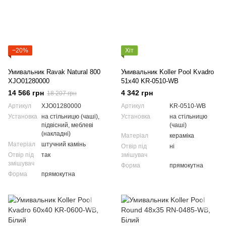
−20%
Хіт
Умивальник Ravak Natural 800
Умивальник Koller Pool Kvadro
XJO01280000
51x40 KR-0510-WB
14 566 грн
4 342 грн
18 207 грн
Артикул
XJO01280000
Артикул
KR-0510-WB
Установка
на стільницю (чаші),
Установка
на стільницю
підвісний, меблеві
(чаші)
(накладні)
Матеріал
кераміка
Матеріал
штучний камінь
Отвір під
ні
Отвір під
так
змішувач
змішувач
Форма
прямокутна
Форма
прямокутна