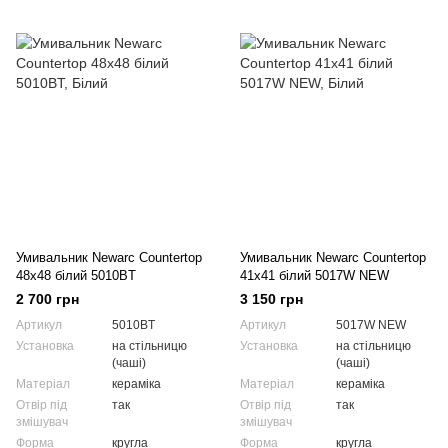
Умивальник Newarc Countertop
Умивальник Newarc Countertop
48x48 білий 5010BT
41x41 білий 5017W NEW
2 700 грн
3 150 грн
Артикул
5010BT
Артикул
5017W NEW
Установка
на стільницю
Установка
на стільницю
(чаші)
(чаші)
Матеріал
кераміка
Матеріал
кераміка
Отвір під
так
Отвір під
так
змішувач
змішувач
Форма
кругла
Форма
кругла