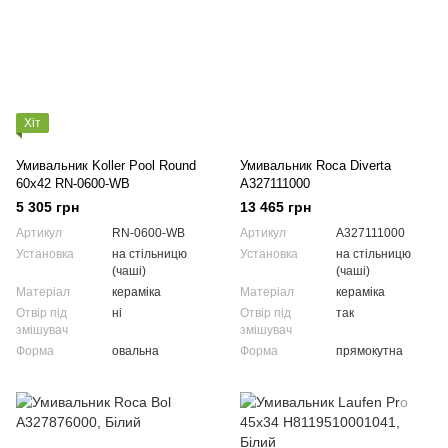
Хіт
Умивальник Koller Pool Round
Умивальник Roca Diverta
60x42 RN-0600-WB
A327111000
5 305 грн
13 465 грн
Артикул
RN-0600-WB
Артикул
A327111000
Установка
на стільницю
Установка
на стільницю
(чаші)
(чаші)
Матеріал
кераміка
Матеріал
кераміка
Отвір під
ні
Отвір під
так
змішувач
змішувач
Форма
овальна
Форма
прямокутна