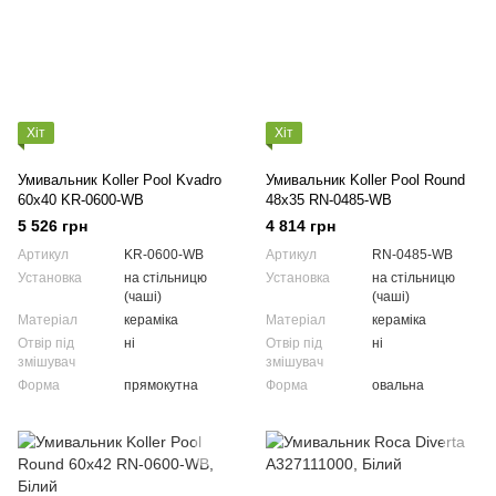
Хіт
Хіт
Умивальник Koller Pool Kvadro
Умивальник Koller Pool Round
60x40 KR-0600-WB
48x35 RN-0485-WB
5 526 грн
4 814 грн
Артикул
KR-0600-WB
Артикул
RN-0485-WB
Установка
на стільницю
Установка
на стільницю
(чаші)
(чаші)
Матеріал
кераміка
Матеріал
кераміка
Отвір під
ні
Отвір під
ні
змішувач
змішувач
Форма
прямокутна
Форма
овальна