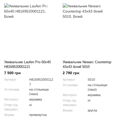
Умивальник Laufen Pro 60x40
Умивальник Newarc Countertop
H8169520001121
43x43 білий 5010
7 500 грн
2 790 грн
Артикул
H816952000112
Артикул
5010
1
Установка
на стільницю
Установка
на стільницю
(чаші)
(чаші)
Матеріал
кераміка
Матеріал
кераміка
Отвір під
ні
Отвір під
ні
змішувач
змішувач
Форма
кругла
Форма
прямокутна