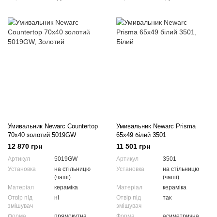
Умивальник Newarc Countertop
Умивальник Newarc Prisma
70x40 золотий 5019GW
65x49 білий 3501
12 870 грн
11 501 грн
Артикул
5019GW
Артикул
3501
Установка
на стільницю
Установка
на стільницю
(чаші)
(чаші)
Матеріал
кераміка
Матеріал
кераміка
Отвір під
ні
Отвір під
так
змішувач
змішувач
Форма
прямокутна
Форма
асиметрична