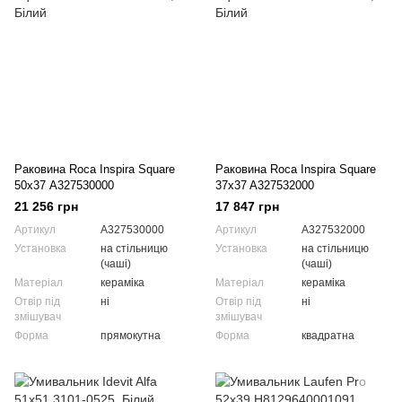
Раковина Roca Inspira Square
Раковина Roca Inspira Square
50х37 A327530000
37x37 A327532000
21 256 грн
17 847 грн
Артикул
A327530000
Артикул
A327532000
Установка
на стільницю
Установка
на стільницю
(чаші)
(чаші)
Матеріал
кераміка
Матеріал
кераміка
Отвір під
ні
Отвір під
ні
змішувач
змішувач
Форма
прямокутна
Форма
квадратна