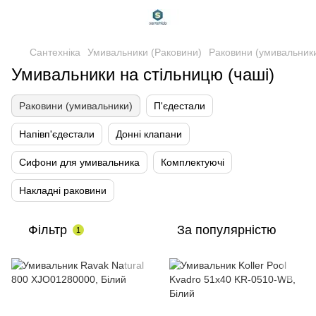
Сантехніка
Умивальники (Раковини)
Раковини (умивальник
Умивальники на стільницю (чаші)
Раковини (умивальники)
П'єдестали
Напівп'єдестали
Донні клапани
Сифони для умивальника
Комплектуючі
Накладні раковини
Фільтр
За популярністю
1