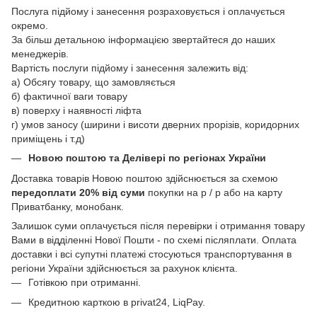
Послуга підйому і занесення розраховується і оплачується
окремо.
За більш детальною інформацією звертайтеся до наших
менеджерів.
Вартість послуги підйому і занесення залежить від:
а) Обсягу товару, що замовляється
б) фактичної ваги товару
в) поверху і наявності ліфта
г) умов заносу (ширини і висоти дверних прорізів, коридорних
приміщень і т.д)
Новою поштою
та Делівері
по регіонах України
Доставка товарів Новою поштою здійснюється за схемою
передоплати 20% від суми
покупки на р / р або на карту
Приватбанку, монобанк.
Залишок суми оплачується після перевірки і отримання товару
Вами в відділенні Нової Пошти - по схемі післяплати. Оплата
доставки і всі супутні платежі стосуються транспортування в
регіони України здійснюється за рахунок клієнта.
Готівкою при отриманні.
Кредитною карткою в privat24, LiqPay.