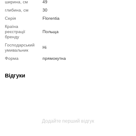
ширина, см
49
глибина, см
30
Серія
Florentia
Країна
реєстрації
Польща
бренду
Господарський
Ні
умивальник
Форма
прямокутна
Відгуки
Додайте перший відгук