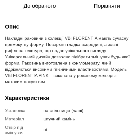
До обраного
Порівняти
Опис
Накладні раковини з колекції VBI FLORENTIA мають сучасну
прямокутну форму. Поверхня гладка всередині, а зовні
рифлена текстура, що надає унікального вигляду.
Універсальний дизайн дозволяє підібрати змішувач будь-якої
форми. Раковина виготовлена ​​з конгломерату, який
відрізняється високими гігієнічними властивостями. Модель
VBI FLORENTIA PINK – виконана у рожевому кольорі з
матовим покриттям.
Характеристики
Установка
на стільницю (чаші)
Матеріал
штучний камінь
Отвір під
ні
змішувач