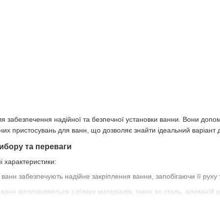
забезпечення надійної та безпечної установки ванни. Вони допомага
их пристосувань для ванн, що дозволяє знайти ідеальний варіант д
ибору та переваги
і характеристики:
анн забезпечують надійне закріплення ванни, запобігаючи її руху 
анн виготовляються з різних матеріалів, таких як сталь, алюміній 
 для ванн легко встановлюються та не потребують спеціальних інс