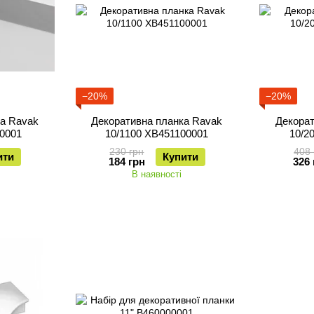
−20%
−20%
ка Ravak
Декоративна планка Ravak
Декорат
0001
10/1100 XB451100001
10/2
230 грн
408 
ити
Купити
184 грн
326 
В наявності