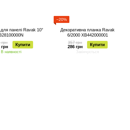
−20%
 для панелі Ravak 10°
Декоративна планка Ravak
B28100000N
6/2000 XB442000001
 грн
357 грн
Купити
Купити
 грн
286 грн
В наявності
Закінчується