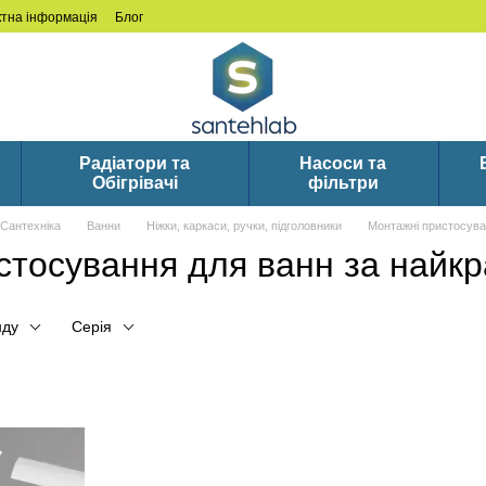
ктна інформація
Блог
Радіатори та
Насоси та
Обігрівачі
фільтри
Сантехніка
Ванни
Ніжки, каркаси, ручки, підголовники
Монтажні пристосува
стосування для ванн за найк
нду
Серія