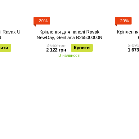
−20%
−20%
і Ravak U
Кріплення для панелі Ravak
Кріплення
N
NewDay, Gentiana B26500000N
2 652 грн
2 091
пити
Купити
2 122 грн
1 673
В наявності