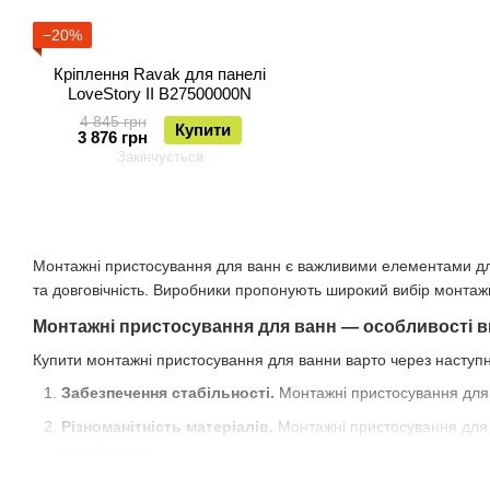
−20%
Кріплення Ravak для панелі
LoveStory II B27500000N
4 845 грн
Купити
3 876 грн
Закінчується
Монтажні пристосування для ванн є важливими елементами для 
та довговічність. Виробники пропонують широкий вибір монтажн
Монтажні пристосування для ванн — особливості в
Купити монтажні пристосування для ванни варто через наступн
Забезпечення стабільності.
Монтажні пристосування для в
Різноманітність матеріалів.
Монтажні пристосування для в
вашої ванни.
Легкість встановлення.
Більшість монтажних пристосувань