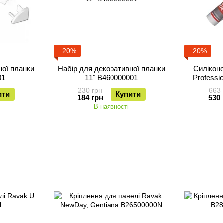
−20%
−20%
ної планки
Набір для декоративної планки
Cилікон
01
11" B460000001
Professi
230 грн
663 
ити
Купити
184 грн
530 
В наявності