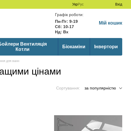
Укр
Рус
Вхід
Графік роботи:
Пн-Пт: 9-19
Мій кошик
Сб: 10-17
Нд: Вх
Бойлери Вентиляція
Біокаміни
Інвертори
Котли
ння для ванн
ращими цінами
Сортування:
за популярністю