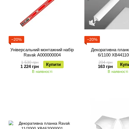
−20%
−20%
Універсальний монтажний набір
Декоративна план
Ravak A000000004
6/1100 XB44110
1 530 грн
204 грн
Купити
Куп
1 224 грн
163 грн
В наявності
В наявності