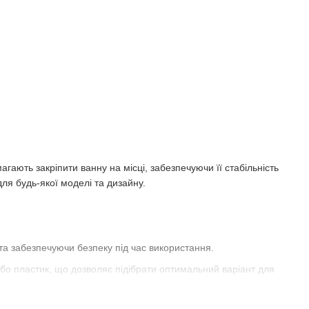
ють закріпити ванну на місці, забезпечуючи її стабільність
ля будь-якої моделі та дизайну.
та забезпечуючи безпеку під час використання.
або пластик, що дозволяє підібрати оптимальний варіант для
трументів або навичок.