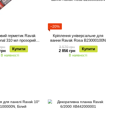
−20%
овий герметик Ravak
Кріплення універсальне для
onal 310 мл прозорий
ванни Ravak Rosa B23000100N
X01201
грн
3 570 грн
Купити
Купити
грн
2 856 грн
В наявності
В наявності