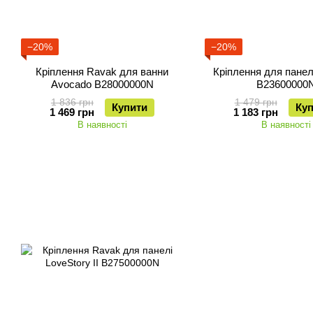
−20%
−20%
Кріплення Ravak для ванни
Кріплення для панел
Avocado B28000000N
B23600000
1 836 грн
1 479 грн
Купити
Ку
1 469 грн
1 183 грн
В наявності
В наявності