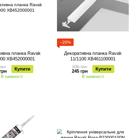
−20%
ивна планка Ravak
Декоративна планка Ravak
000 XB452000001
11/1100 XB461100001
грн
306 грн
Купити
Купити
грн
245 грн
В наявності
В наявності