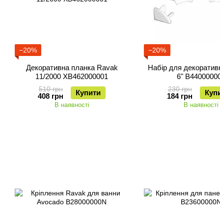
−20%
−20%
Декоративна планка Ravak
Набір для декоратив
11/2000 XB462000001
6" B4400000
510 грн
230 грн
Купити
Куп
408 грн
184 грн
В наявності
В наявності