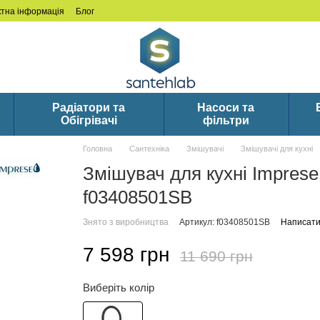
ктна інформація
Блог
Радіатори та
Насоси та
Обігрівачі
фільтри
Головна
Сантехніка
Змішувачі
Змішувачі для кухні
Змішувач для кухні Imprese 
f03408501SB
Знято з виробництва
Артикул: f03408501SB
Написати 
7 598 грн
11 690 грн
Виберіть колір