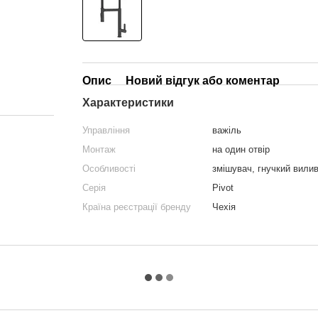
Опис
Новий відгук або коментар
Характеристики
Управління
важіль
Монтаж
на один отвір
Особливості
змішувач, гнучкий вили
Серія
Pivot
Країна реєстрації бренду
Чехія