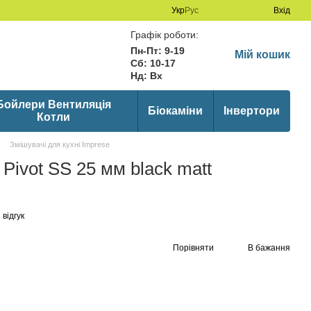
Укр
Рус
Вхід
Графік роботи:
Пн-Пт: 9-19
Мій кошик
Сб: 10-17
Нд: Вх
Бойлери Вентиляція
Біокаміни
Інвертори
Котли
Змішувачі для кухні Imprese
Pivot SS 25 мм black matt
відгук
Порівняти
В бажання