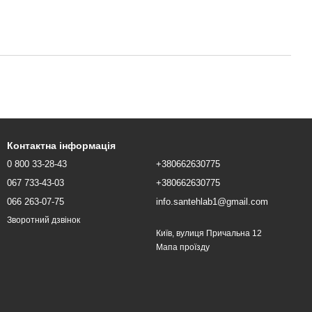
Контактна інформація
0 800 33-28-43
+380662630775
067 733-43-03
+380662630775
066 263-07-75
info.santehlab1@gmail.com
Зворотний дзвінок
Київ, вулиця Причальна 12
Мапа проїзду